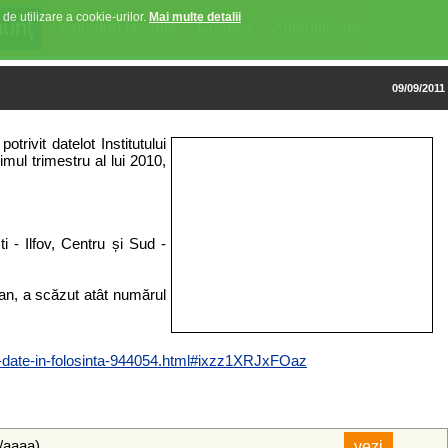
 de utilizare a cookie-urilor.
Mai multe detalii
Anunturi favorite
Contact
Autentificare
09/09/2011
trivit datelot Institutului
rimul trimestru al lui 2010,
i - Ilfov, Centru și Sud -
i an, a scăzut atât numărul
sunt-date-in-folosinta-944054.html#ixzz1XRJxFOaz
l/aaaa)