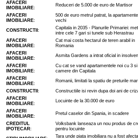
AFACERI
Reduceri de 5.000 de euro de Martisor
IMOBILIARE
:
AFACERI
500 de euro metrul patrat, la apartamente
IMOBILIARE
:
vechi
Capitala in 2035 - Planurile Primariei: me
CONSTRUCTII
:
intre cele 7 gari si tunele sub Herastrau
AFACERI
Cat mai costa hectarul de teren arabil in
IMOBILIARE
:
Romania
AFACERI
Asmita Gardens a intrat oficial in insolve
IMOBILIARE
:
AFACERI
Cu cat se vand apartamentele noi cu 3 si
IMOBILIARE
:
camere din Capitala
AFACERI
Romanii, limitati la spatiu de preturile mar
IMOBILIARE
:
CONSTRUCTII
:
Constructiile isi revin dupa doi ani de criz
AFACERI
Locuinte de la 30.000 de euro
IMOBILIARE
:
AFACERI
Pretul caselor din Spania, in scadere
IMOBILIARE
:
CREDITUL
Volksbank lanseaza un nou produs de cre
IPOTECAR
:
pentru locuinte
Tara unde piata imobiliara nu a fost afect