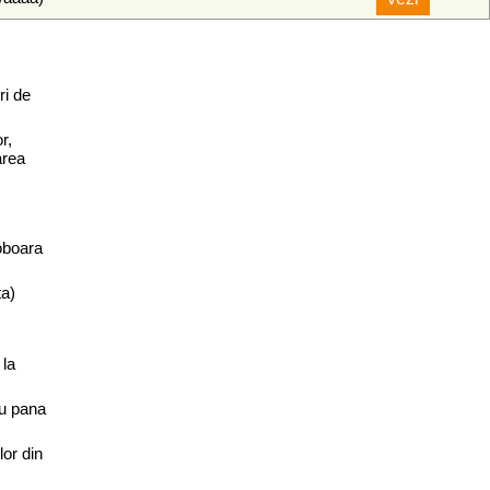
ri de
r,
area
oboara
ta)
 la
cu pana
lor din