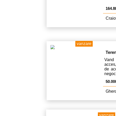
164.8
Craio
vanzare
Tere
Vand 
acces
de acc
negoci
50.00
Gherc
vanzare