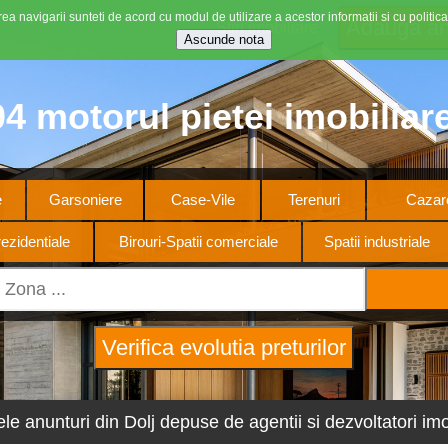
ea navigarii sunteti de acord cu modul de utilizare a acestor informatii si cu politica
Stiri imobiliare
4 motorul pietei imobiliar
e
Garsoniere
Case-Vile
Terenuri
Cazare
ezidentiale
Birouri-Spatii comerciale
Spatii industriale
ele anunturi din Dolj depuse de agentii si dezvoltatori imob