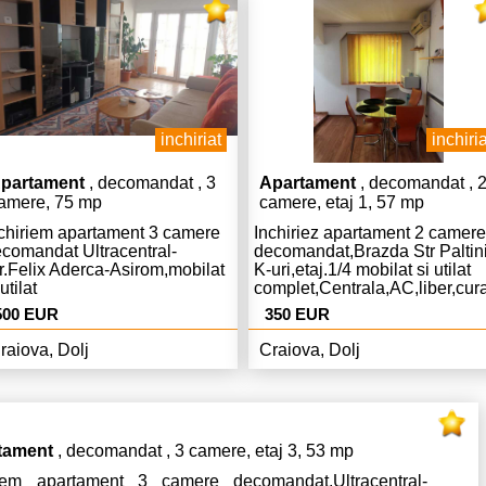
inchiriat
inchiria
partament
, decomandat , 3
Apartament
, decomandat , 
amere, 75 mp
camere, etaj 1, 57 mp
chiriem apartament 3 camere
Inchiriez apartament 2 camere
comandat Ultracentral-
decomandat,Brazda Str Paltin
r.Felix Aderca-Asirom,mobilat
K-uri,etaj.1/4 mobilat si utilat
 utilat
complet,Centrala,AC,liber,cura
at,pret.430
mplet,modern,Centrala,AC,curat
Euro chiria si 350 Euro garant
500 EUR
350 EUR
iber,chiria 500 Euro lunar si
0 garantie.
raiova, Dolj
Craiova, Dolj
tament
, decomandat , 3 camere, etaj 3, 53 mp
riem apartament 3 camere decomandat,Ultracentral-