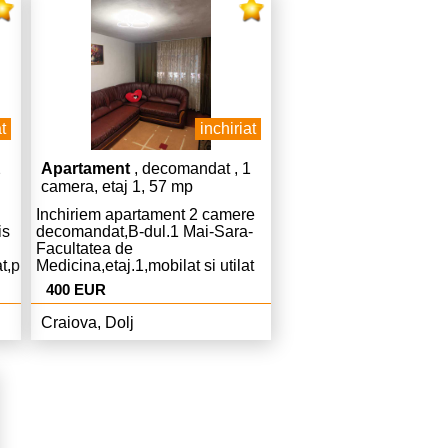
t
inchiriat
2
Apartament
, decomandat , 1
camera, etaj 1, 57 mp
Inchiriem apartament 2 camere
is
decomandat,B-dul.1 Mai-Sara-
Facultatea de
t,pret.350
Medicina,etaj.1,mobilat si utilat
ie.
complet modern,Centrala
400 EUR
,AC,curat,liber,pret.400 Euro
chiria si 400 Euro garantie.
Craiova, Dolj