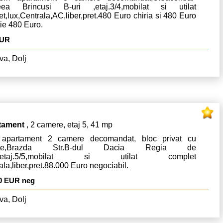
leea Brincusi B-uri ,etaj.3/4,mobilat si utilat
t,lux,Centrala,AC,liber,pret.480 Euro chiria si 480 Euro
ie 480 Euro.
EUR
va, Dolj
tament
, 2 camere, etaj 5, 41 mp
apartament 2 camere decomandat, bloc privat cu
care,Brazda Str.B-dul Dacia Regia de
n,etaj.5/5,mobilat si utilat complet
ala,liber,pret.88.000 Euro negociabil.
0 EUR neg
va, Dolj