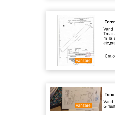
Tere
Vand 
Troac
m la d
etc,pr
Craio
vanzare
Tere
Vand 
vanzare
Girles