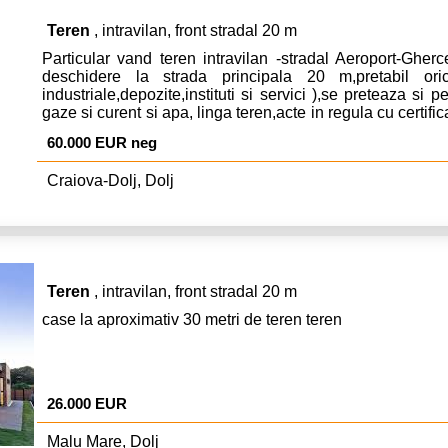
Teren
, intravilan, front stradal 20 m
Particular vand teren intravilan -stradal Aeroport-Ghe
deschidere la strada principala 20 m,pretabil orice
industriale,depozite,instituti si servici ),se preteaza si pe
gaze si curent si apa, linga teren,acte in regula cu certifi
mp , pentru vanzare 60.000 Euro negociabil.
60.000 EUR neg
Craiova-Dolj, Dolj
Teren
, intravilan, front stradal 20 m
case la aproximativ 30 metri de teren teren
26.000 EUR
Malu Mare, Dolj