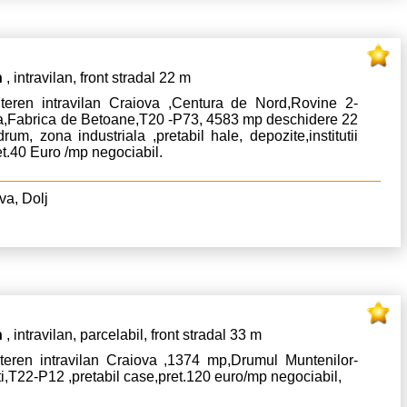
n
, intravilan, front stradal 22 m
teren intravilan Craiova ,Centura de Nord,Rovine 2-
a,Fabrica de Betoane,T20 -P73, 4583 mp deschidere 22
rum, zona industriala ,pretabil hale, depozite,institutii
et.40 Euro /mp negociabil.
va, Dolj
n
, intravilan, parcelabil, front stradal 33 m
teren intravilan Craiova ,1374 mp,Drumul Muntenilor-
ti,T22-P12 ,pretabil case,pret.120 euro/mp negociabil,