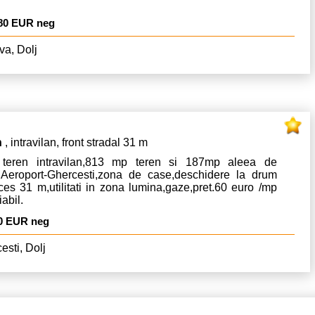
80 EUR neg
va, Dolj
n
, intravilan, front stradal 31 m
teren intravilan,813 mp teren si 187mp aleea de
,Aeroport-Ghercesti,zona de case,deschidere la drum
es 31 m,utilitati in zona lumina,gaze,pret.60 euro /mp
abil.
0 EUR neg
esti, Dolj