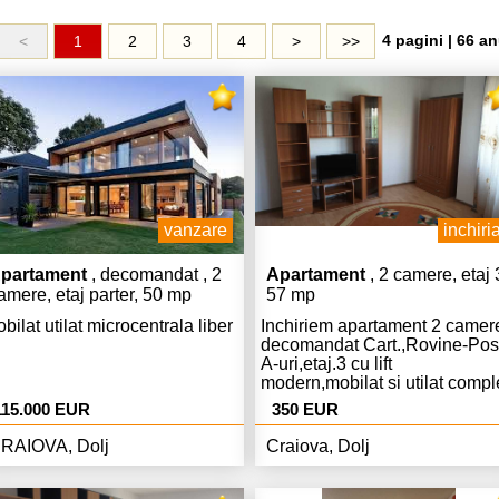
4 pagini | 66 an
<
1
2
3
4
>
>>
vanzare
inchiria
partament
, decomandat , 2
Apartament
, 2 camere, etaj 
amere, etaj parter, 50 mp
57 mp
bilat utilat microcentrala liber
Inchiriem apartament 2 camer
decomandat Cart.,Rovine-Pos
A-uri,etaj.3 cu lift
modern,mobilat si utilat compl
modern,Centrala,AC,curat,libe
115.000 EUR
350 EUR
Euro chiria si 350 Euro garant
RAIOVA, Dolj
Craiova, Dolj