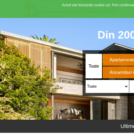
Acest site foloseste cookie-uri. Prin continuar
Craiova
imobiliare
Din 200
Apartament
Toate
Ansambluri r
Ultim