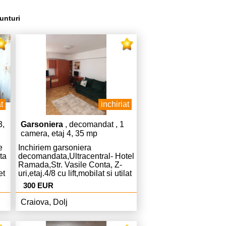
unturi
t
inchiriat
3,
Garsoniera
, decomandat , 1
camera, etaj 4, 35 mp
e
Inchiriem garsoniera
ta
decomandata,Ultracentral- Hotel
Ramada,Str. Vasile Conta, Z-
et
uri,etaj.4/8 cu lift,mobilat si utilat
r,pret.350
complet ,modern,Centrala
300 EUR
ie.
AC,curat libera,pret.300 Euro
chiria si 300 Euro
Craiova, Dolj
garantie,tel.0733.912771