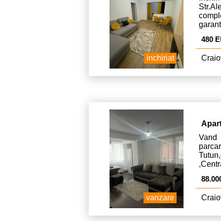
Str.A
comple
garant
480 
inchiriat
Craio
Apar
Vand 
par
Tutu
,Centr
88.00
vanzare
Craio