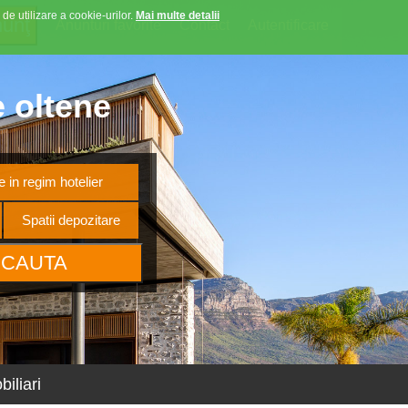
 de utilizare a cookie-urilor.
Mai multe detalii
Anunturi favorite
Contact
Autentificare
e oltene
 in regim hotelier
Spatii depozitare
iliari