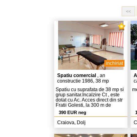
<<
inchiriat
Spatiu comercial
, an
A
constructie 1986, 38 mp
c
Spatiu cu suprafata de 38 mp si
mo
grup sanitar.Incalzire Ct , este
dotat cu Ac. Acces direct din str
Fratii Golesti, la 300 m de
intrarea in Piata centrala.
390 EUR neg
Destinatie comercial, birouri,
salon, sala gimnastica, masaj.
Craiova, Dolj
C