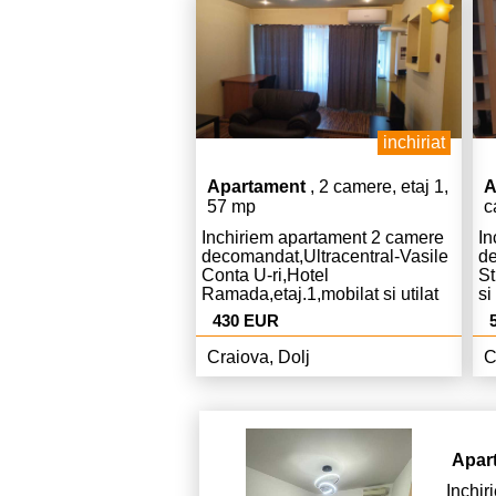
inchiriat
Apartament
, 2 camere, etaj 1,
A
57 mp
c
Inchiriem apartament 2 camere
In
decomandat,Ultracentral-Vasile
de
Conta U-ri,Hotel
St
Ramada,etaj.1,mobilat si utilat
si
complet,modern,Centrala,AC,liber,cur
co
430 EUR
Euro chiria si 430 Euro garantie.
,l
50
Craiova, Dolj
C
Apar
Inchi