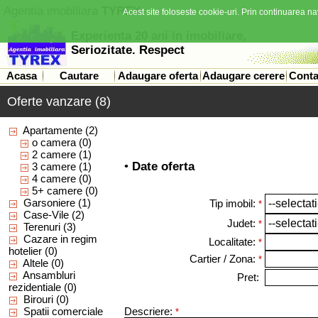
Agentia imobiliara
TYREX
Acest site foloseste cookie-uri. Prin continuarea nav
Experienta 20 ani in imobiliare,
Seriozitate. Respect
Acasa
Cautare
Adaugare oferta
Adaugare cerere
Conta
Oferte vanzare (8)
Apartamente
(2)
o camera
(0)
2 camere
(1)
•
Date oferta
3 camere
(1)
4 camere
(0)
5+ camere
(0)
Garsoniere
(1)
Tip imobil:
*
Case-Vile
(2)
Judet:
*
Terenuri
(3)
Cazare in regim
Localitate:
*
hotelier
(0)
Cartier / Zona:
*
Altele
(0)
Ansambluri
Pret:
rezidentiale
(0)
Birouri
(0)
Spatii comerciale
Descriere:
*