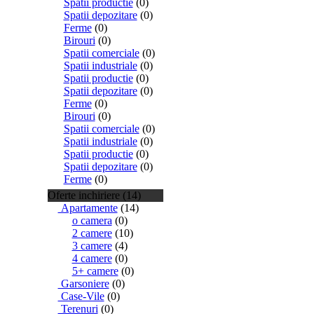
Spatii productie
(0)
Spatii depozitare
(0)
Ferme
(0)
Birouri
(0)
Spatii comerciale
(0)
Spatii industriale
(0)
Spatii productie
(0)
Spatii depozitare
(0)
Ferme
(0)
Birouri
(0)
Spatii comerciale
(0)
Spatii industriale
(0)
Spatii productie
(0)
Spatii depozitare
(0)
Ferme
(0)
Oferte inchiriere (14)
Apartamente
(14)
o camera
(0)
2 camere
(10)
3 camere
(4)
4 camere
(0)
5+ camere
(0)
Garsoniere
(0)
Case-Vile
(0)
Terenuri
(0)