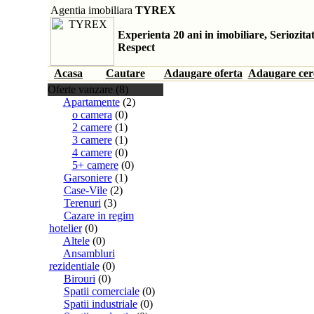
Agentia imobiliara
TYREX
Experienta 20 ani in imobiliare, Seriozitat
Respect
Acasa
Cautare
Adaugare oferta
Adaugare cer
Oferte vanzare (8)
Apartamente
(2)
o camera
(0)
2 camere
(1)
3 camere
(1)
4 camere
(0)
5+ camere
(0)
Garsoniere
(1)
Case-Vile
(2)
Terenuri
(3)
Cazare in regim
hotelier
(0)
Altele
(0)
Ansambluri
rezidentiale
(0)
Birouri
(0)
Spatii comerciale
(0)
Spatii industriale
(0)