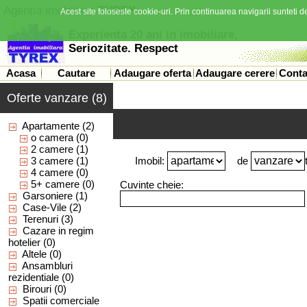
Agentia imobiliara
TYREX
Acest site foloseste cookie-uri. Prin continuarea navigarii sunteti de
Experienta 20 ani in imobiliare,
Seriozitate. Respect
Acasa
Cautare
Adaugare oferta
Adaugare cerere
Conta
Oferte vanzare (8)
Apartamente
(2)
o camera
(0)
2 camere
(1)
3 camere
(1)
Imobil:
de
4 camere
(0)
5+ camere
(0)
Cuvinte cheie:
Garsoniere
(1)
Case-Vile
(2)
Terenuri
(3)
Cazare in regim
hotelier
(0)
Altele
(0)
Ansambluri
rezidentiale
(0)
Birouri
(0)
Spatii comerciale