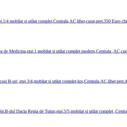
.1/4 mobilat si utilat complet,Centrala,AC,liber,curat,pret.350 Euro chi
e Medicina,etaj.1,mobilat si utilat complet modern,Centrala ,AC,curat,
i B-uri ,etaj.3/4,mobilat si utilat complet,lux,Centrala,AC,liber,pret.
.B-dul Dacia Regia de Tutun,etaj.5/5,mobilat si utilat complet ,Central