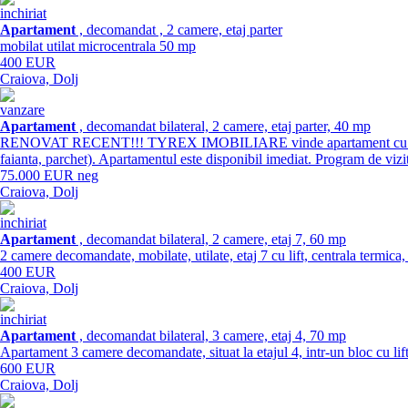
inchiriat
Apartament
, decomandat , 2 camere, etaj parter
mobilat utilat microcentrala 50 mp
400 EUR
Craiova, Dolj
vanzare
Apartament
, decomandat bilateral, 2 camere, etaj parter, 40 mp
RENOVAT RECENT!!! TYREX IMOBILIARE vinde apartament cu doua camere
faianta, parchet). Apartamentul este disponibil imediat. Program de vizi
75.000 EUR neg
Craiova, Dolj
inchiriat
Apartament
, decomandat bilateral, 2 camere, etaj 7, 60 mp
2 camere decomandate, mobilate, utilate, etaj 7 cu lift, centrala termica
400 EUR
Craiova, Dolj
inchiriat
Apartament
, decomandat bilateral, 3 camere, etaj 4, 70 mp
Apartament 3 camere decomandate, situat la etajul 4, intr-un bloc cu lift
600 EUR
Craiova, Dolj