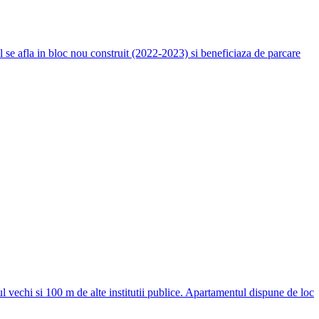
 se afla in bloc nou construit (2022-2023) si beneficiaza de parcare
ul vechi si 100 m de alte institutii publice. Apartamentul dispune de loc