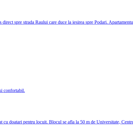
irect spre strada Raului care duce la iesirea spre Podari. Apartamentul
i confortabil.
at cu doatari pentru locuit. Blocul se afla la 50 m de Universitate, Centr