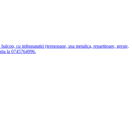
, cu imbunatatiri (termopane, usa metalica, repartitoare, gresie,
entia la 0745764996.