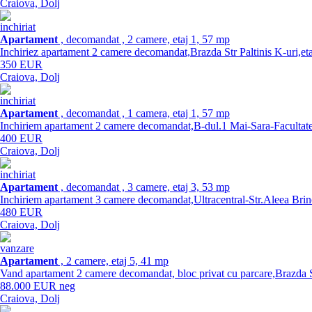
Craiova, Dolj
inchiriat
Apartament
, decomandat , 2 camere, etaj 1, 57 mp
Inchiriez apartament 2 camere decomandat,Brazda Str Paltinis K-uri,etaj
350 EUR
Craiova, Dolj
inchiriat
Apartament
, decomandat , 1 camera, etaj 1, 57 mp
Inchiriem apartament 2 camere decomandat,B-dul.1 Mai-Sara-Facultatea d
400 EUR
Craiova, Dolj
inchiriat
Apartament
, decomandat , 3 camere, etaj 3, 53 mp
Inchiriem apartament 3 camere decomandat,Ultracentral-Str.Aleea Brincus
480 EUR
Craiova, Dolj
vanzare
Apartament
, 2 camere, etaj 5, 41 mp
Vand apartament 2 camere decomandat, bloc privat cu parcare,Brazda Str
88.000 EUR neg
Craiova, Dolj