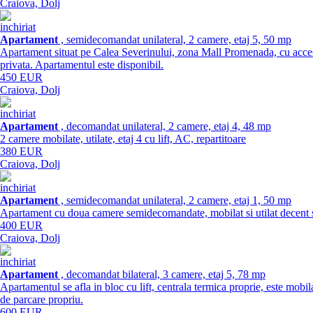
Craiova, Dolj
inchiriat
Apartament
, semidecomandat unilateral, 2 camere, etaj 5, 50 mp
Apartament situat pe Calea Severinului, zona Mall Promenada, cu acces d
privata. Apartamentul este disponibil.
450 EUR
Craiova, Dolj
inchiriat
Apartament
, decomandat unilateral, 2 camere, etaj 4, 48 mp
2 camere mobilate, utilate, etaj 4 cu lift, AC, repartitoare
380 EUR
Craiova, Dolj
inchiriat
Apartament
, semidecomandat unilateral, 2 camere, etaj 1, 50 mp
Apartament cu doua camere semidecomandate, mobilat si utilat decent s
400 EUR
Craiova, Dolj
inchiriat
Apartament
, decomandat bilateral, 3 camere, etaj 5, 78 mp
Apartamentul se afla in bloc cu lift, centrala termica proprie, este mobil
de parcare propriu.
600 EUR