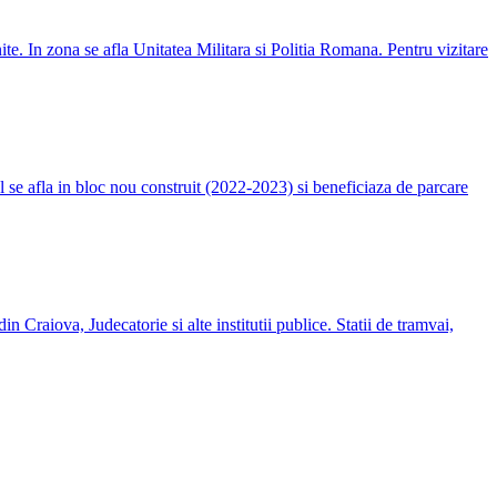
te. In zona se afla Unitatea Militara si Politia Romana. Pentru vizitare
 se afla in bloc nou construit (2022-2023) si beneficiaza de parcare
n Craiova, Judecatorie si alte institutii publice. Statii de tramvai,