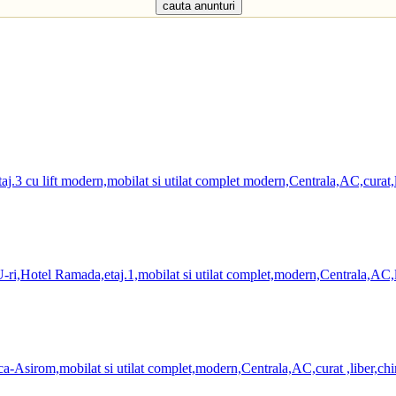
.3 cu lift modern,mobilat si utilat complet modern,Centrala,AC,curat,li
i,Hotel Ramada,etaj.1,mobilat si utilat complet,modern,Centrala,AC,lib
-Asirom,mobilat si utilat complet,modern,Centrala,AC,curat ,liber,chir