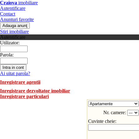
Craiova
imobiliare
Autentificare
Contact
Anunturi favorite
Stiri imobiliare
Autentificare
Utilizator:
Parola:
Ai uitat parola?
Inregistrare agentii
Inregistrare dezvoltator imobiliar
Inregistrare particulari
Nr. camere:
Cuvinte cheie: