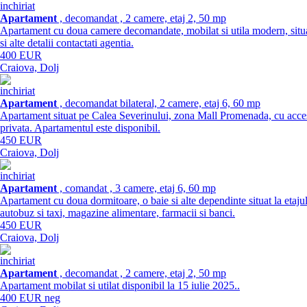
inchiriat
Apartament
, decomandat , 2 camere, etaj 2, 50 mp
Apartament cu doua camere decomandate, mobilat si utila modern, situat la
si alte detalii contactati agentia.
400 EUR
Craiova, Dolj
inchiriat
Apartament
, decomandat bilateral, 2 camere, etaj 6, 60 mp
Apartament situat pe Calea Severinului, zona Mall Promenada, cu acces d
privata. Apartamentul este disponibil.
450 EUR
Craiova, Dolj
inchiriat
Apartament
, comandat , 3 camere, etaj 6, 60 mp
Apartament cu doua dormitoare, o baie si alte dependinte situat la etajul 6
autobuz si taxi, magazine alimentare, farmacii si banci.
450 EUR
Craiova, Dolj
inchiriat
Apartament
, decomandat , 2 camere, etaj 2, 50 mp
Apartament mobilat si utilat disponibil la 15 iulie 2025..
400 EUR neg