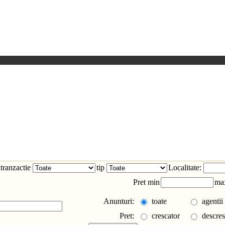
tranzactie
tip
Localitate:
Pret min
ma
Anunturi:
toate
agentii
Pret:
crescator
descres