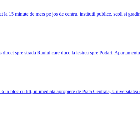
 15 minute de mers pe jos de centru, institutii publice, scoli si gradini
irect spre strada Raului care duce la iesirea spre Podari. Apartamentul
 in bloc cu lift, in imediata apropiere de Piata Centrala, Universitatea di