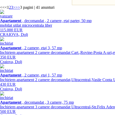
<<
<
1
2
3
>
>>
3 pagini | 41 anunturi
vanzare
Apartament
, decomandat , 2 camere, etaj parter, 50 mp
mobilat utilat microcentrala liber
115.000 EUR
CRAIOVA, Dolj
inchiriat
Apartament
, 2 camere, etaj 3, 57 mp
Inchiriem apartament 2 camere decomandat Cart.,Rovine-Posta A-uri,etaj
350 EUR
Craiova, Dolj
inchiriat
Apartament
, 2 camere, etaj 1, 57 mp
Inchiriem apartament 2 camere decomandat,Ultracentral-Vasile Conta U-r
430 EUR
Craiova, Dolj
inchiriat
Apartament
, decomandat , 3 camere, 75 mp
Inchiriem apartament 3 camere decomandat Ultracentral-Str.Felix Aderca
500 EUR