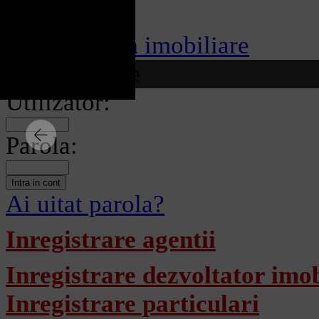
Craiova
imobiliare
Autentificare
Utilizator:
Parola:
Ai uitat parola?
Inregistrare agentii
Inregistrare dezvoltator imob
Inregistrare particulari