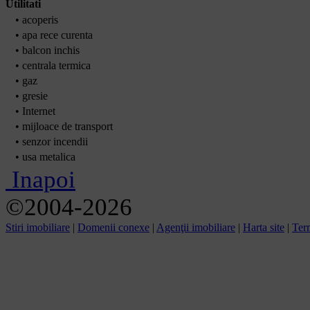
Utilitati
• acoperis
• apa rece curenta
• balcon inchis
• centrala termica
• gaz
• gresie
• Internet
• mijloace de transport
• senzor incendii
• usa metalica
Inapoi
©2004-2026
Stiri imobiliare
|
Domenii conexe
|
Agenţii imobiliare
|
Harta site
|
Term