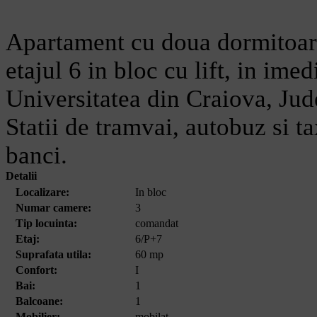
Apartament cu doua dormitoare,
etajul 6 in bloc cu lift, in ime
Universitatea din Craiova, Judec
Statii de tramvai, autobuz si t
banci.
Detalii
Localizare:
In bloc
Numar camere:
3
Tip locuinta:
comandat
Etaj:
6/P+7
Suprafata utila:
60 mp
Confort:
I
Bai:
1
Balcoane:
1
Mobilier:
mobilat