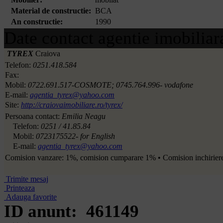
Material de constructie:
BCA
An constructie:
1990
Date contact agentie imobiliar
TYREX
Craiova
Telefon:
0251.418.584
Fax:
Mobil:
0722.691.517-COSMOTE; 0745.764.996- vodafone
E-mail:
agentia_tyrex@yahoo.com
Site:
http://craiovaimobiliare.ro/tyrex/
Persoana contact:
Emilia Neagu
Telefon:
0251 / 41.85.84
Mobil:
0723175522- for English
E-mail:
agentia_tyrex@yahoo.com
Comision vanzare: 1%, comision cumparare 1% • Comision inchiriere: 
Trimite mesaj
Printeaza
Adauga favorite
ID anunt: 461149