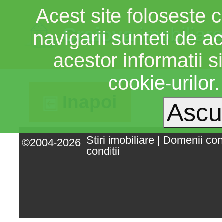
Acest site foloseste c
Craiova
imobiliar
navigarii sunteti de a
acestor informatii si
cookie-urilor
Inapoi
Stiri imobiliare
|
Domenii co
©2004-2026
conditii