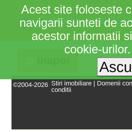
Acest site foloseste c
Craiova
imobiliar
navigarii sunteti de a
acestor informatii si
cookie-urilor
Inapoi
Stiri imobiliare
|
Domenii co
©2004-2026
conditii