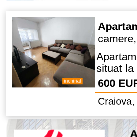
Aparta
camere,
Apartam
situat la 
zona Me
600 EU
inchiriat
mobilat s
Craiova, 