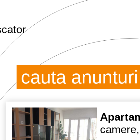
cator
Aparta
camere,