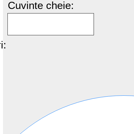
Cuvinte cheie:
i: