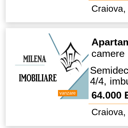
Craiova, 
Aparta
camere
Semidec
4/4, imbu
neg Tel 
64.000
vanzare
Craiova, 