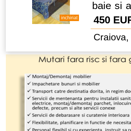
baie si a
6 in bloc
450 EU
inchiriat
de Piata
Craiova, 
Craiova,
publice.
taxi, ma
banci.