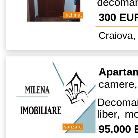
decoman
Orizont,
300 EU
inchiriat
complet
Craiova, 
aragaz, 
Aparta
camere,
Decoman
liber, m
Tel 0770
95.000
vanzare