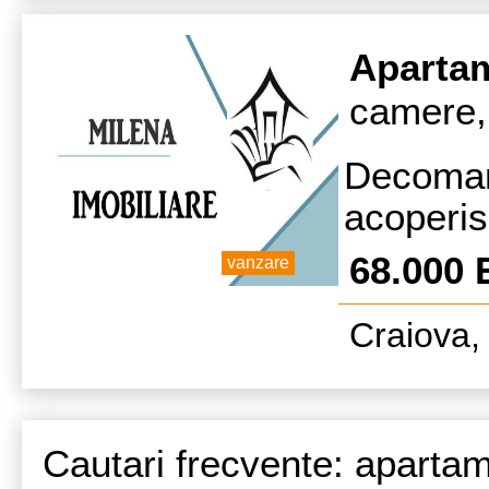
Aparta
camere, 
Decoman
acoperi
neg Tel 
68.000
vanzare
Craiova, 
Cautari frecvente: aparta