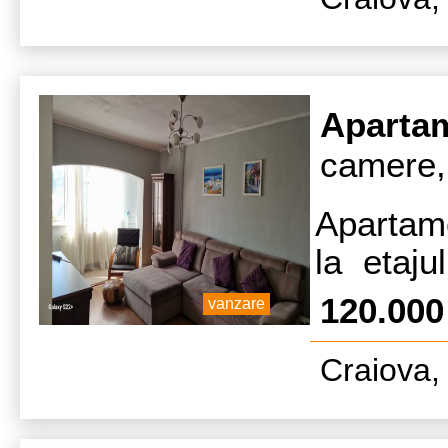
Aparta
camere,
Apartame
la etaju
faianta,
120.00
vanzare
proprie
Craiova, 
mobilat, 