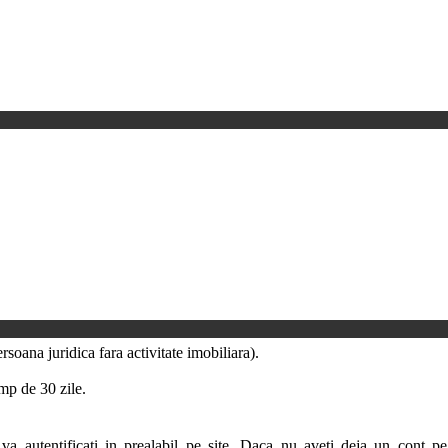
soana juridica fara activitate imobiliara).
imp de 30 zile.
a autentificati in prealabil pe site. Daca nu aveti deja un cont pe