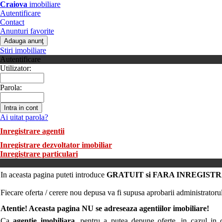
Craiova
imobiliare
Autentificare
Contact
Anunturi favorite
Stiri imobiliare
Autentificare
Utilizator:
Parola:
Ai uitat parola?
Inregistrare agentii
Inregistrare dezvoltator imobiliar
Inregistrare particulari
In aceasta pagina puteti introduce
GRATUIT si FARA INREGIST
Fiecare oferta / cerere nou depusa va fi supusa aprobarii administratorul
Atentie! Aceasta pagina NU se adreseaza agentiilor imobiliare!
Ca
agentie imobiliara
, pentru a putea depune oferte, in cazul in 