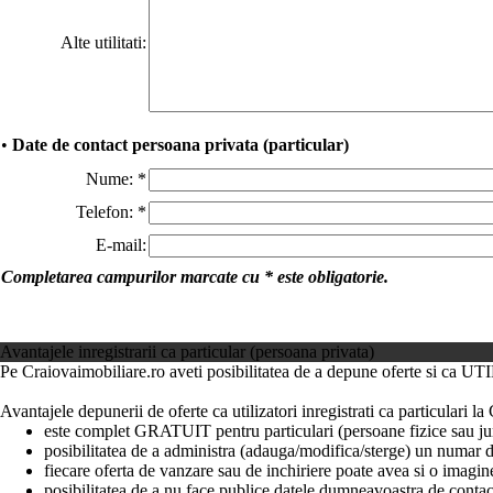
Alte utilitati:
•
Date de contact persoana privata (particular)
Nume:
*
Telefon:
*
E-mail:
Completarea campurilor marcate cu
*
este obligatorie.
Avantajele inregistrarii ca particular (persoana privata)
Pe Craiovaimobiliare.ro aveti posibilitatea de a depune oferte si ca
Avantajele depunerii de oferte ca utilizatori inregistrati ca particulari l
este complet GRATUIT pentru particulari (persoane fizice sau juri
posibilitatea de a administra (adauga/modifica/sterge) un numar de
fiecare oferta de vanzare sau de inchiriere poate avea si o imagin
posibilitatea de a nu face publice datele dumneavoastra de contact