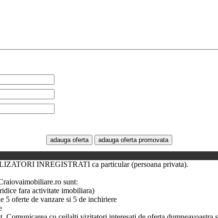
 UTILIZATORI INREGISTRATI ca particular (persoana privata).
a Craiovaimobiliare.ro sunt:
dice fara activitate imobiliara)
 5 oferte de vanzare si 5 de inchiriere
e
. Comunicarea cu ceilalti vizitatori interesati de oferta dumneavoastra 