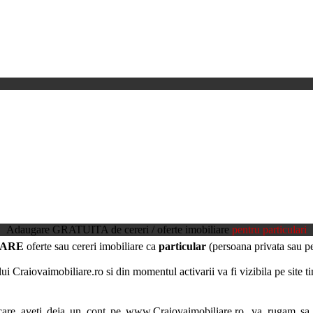
Adaugare GRATUITA de cereri / oferte imobiliare
pentru particulari
RARE
oferte sau cereri imobiliare ca
particular
(persoana privata sau per
ui Craiovaimobiliare.ro si din momentul activarii va fi vizibila pe site t
care aveti deja un cont pe www.Craiovaimobiliare.ro, va rugam sa v