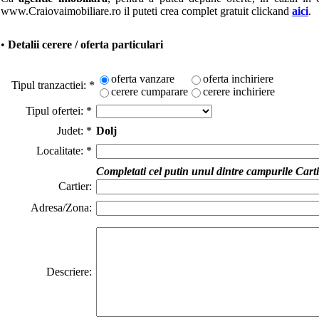
www.Craiovaimobiliare.ro il puteti crea complet gratuit clickand
aici
.
•
Detalii cerere / oferta
particulari
oferta vanzare
oferta inchiriere
Tipul tranzactiei:
*
cerere cumparare
cerere inchiriere
Tipul ofertei:
*
Judet:
*
Dolj
Localitate:
*
Completati cel putin unul dintre campurile
Carti
Cartier:
Adresa/Zona:
Descriere: