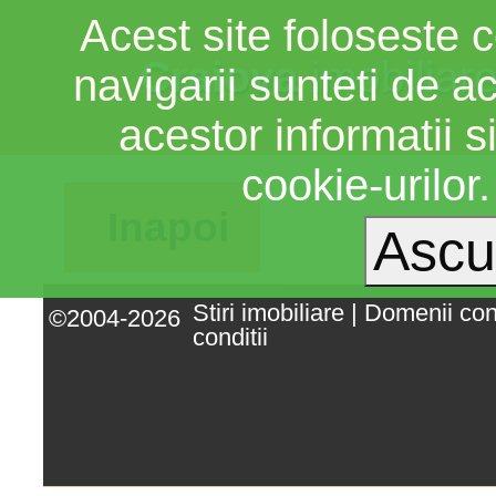
Acest site foloseste c
Craiova
imobiliar
navigarii sunteti de a
acestor informatii si
cookie-urilor
Inapoi
Stiri imobiliare
|
Domenii co
©2004-2026
conditii