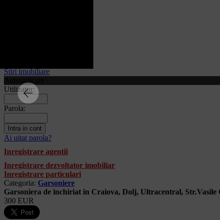
Craiova
imobiliare
Autentificare
Contact
Anunturi favorite
Stiri imobiliare
Autentificare
Utilizator:
Parola:
Ai uitat parola?
Inregistrare agentii
Inregistrare dezvoltator imobiliar
Inregistrare particulari
Categoria:
Garsoniere
Garsoniera de inchiriat in Craiova, Dolj, Ultracentral, Str.Vasile
300 EUR