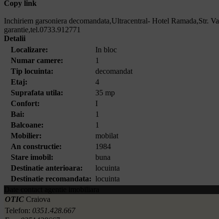
Copy link
Inchiriem garsoniera decomandata,Ultracentral- Hotel Ramada,Str. Vasil
garantie,tel.0733.912771
Detalii
Localizare:
In bloc
Numar camere:
1
Tip locuinta:
decomandat
Etaj:
4
Suprafata utila:
35 mp
Confort:
I
Bai:
1
Balcoane:
1
Mobilier:
mobilat
An constructie:
1984
Stare imobil:
buna
Destinatie anterioara:
locuinta
Destinatie recomandata:
locuinta
Date contact agentie imobiliara
OTIC
Craiova
Telefon:
0351.428.667