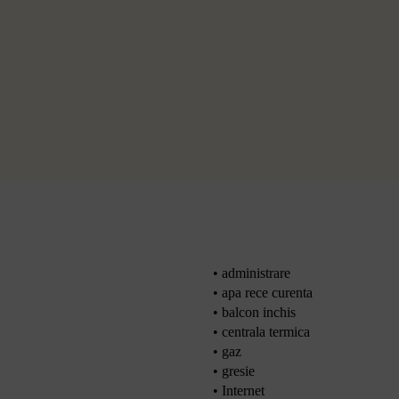
• administrare
• apa rece curenta
• balcon inchis
• centrala termica
• gaz
• gresie
• Internet