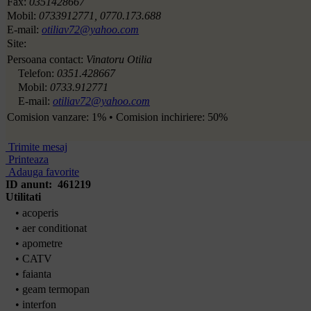
Fax:
0351428667
Mobil:
0733912771, 0770.173.688
E-mail:
otiliav72@yahoo.com
Site:
Persoana contact:
Vinatoru Otilia
Telefon:
0351.428667
Mobil:
0733.912771
E-mail:
otiliav72@yahoo.com
Comision vanzare: 1% • Comision inchiriere: 50%
Trimite mesaj
Printeaza
Adauga favorite
ID anunt: 461219
Utilitati
• acoperis
• aer conditionat
• apometre
• CATV
• faianta
• geam termopan
• interfon