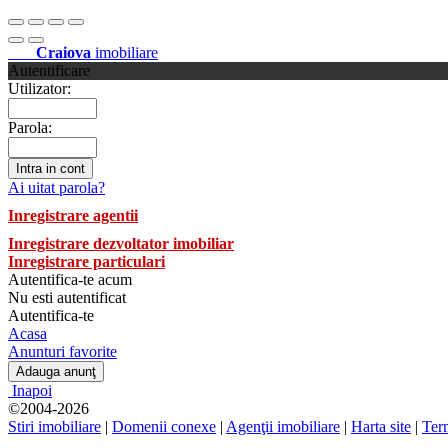
Craiova
imobiliare
Autentificare
Utilizator:
Parola:
Ai uitat parola?
Inregistrare agentii
Inregistrare dezvoltator imobiliar
Inregistrare particulari
Autentifica-te acum
Nu esti autentificat
Autentifica-te
Acasa
Anunturi favorite
Inapoi
©2004-2026
Stiri imobiliare
|
Domenii conexe
|
Agenţii imobiliare
|
Harta site
|
Term