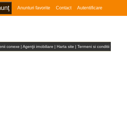
Anunturi favorite
Contact
Autentificare
nii conexe
|
Agenţii imobiliare
|
Harta site
|
Termeni si conditii