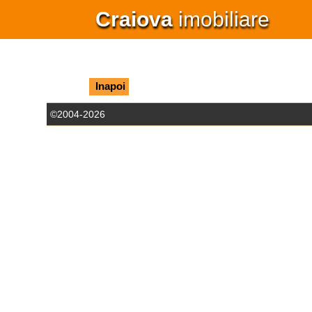
Craiova
imobiliare
Inapoi
©2004-2026