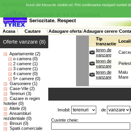
Agentia imobiliara
TYREX
Acest site foloseste cookie-uri. Prin continuarea navigarii sunteti de
Experienta 20 ani in imobiliare,
Seriozitate. Respect
Acasa
Cautare
Adaugare oferta
Adaugare cerere
Conta
Tip
Locali
Oferte vanzare (8)
tranzactie
teren de
Carce
Apartamente
(2)
vanzare
o camera
(0)
teren de
Pielest
2 camere
(1)
vanzare
3 camere
(1)
teren de
Malu
4 camere
(0)
vanzare
Mare
5+ camere
(0)
Garsoniere
(1)
Case-Vile
(2)
Terenuri
(3)
Cazare in regim
hotelier
(0)
Altele
(0)
Imobil:
de
Ansambluri
rezidentiale
(0)
Cuvinte cheie:
Birouri
(0)
Spatii comerciale