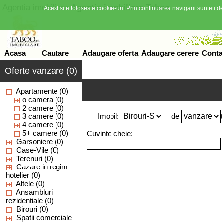
Agentia imobiliara
Agentia imobiliara Taboo
Acest site foloseste cookie-uri. Prin continuarea navigarii sunteti de
Acasa
Cautare
Adaugare oferta
Adaugare cerere
Conta
Oferte vanzare (0)
Apartamente
(0)
o camera
(0)
2 camere
(0)
3 camere
(0)
Imobil:
de
4 camere
(0)
5+ camere
(0)
Cuvinte cheie:
Garsoniere
(0)
Case-Vile
(0)
Terenuri
(0)
Cazare in regim
hotelier
(0)
Altele
(0)
Ansambluri
rezidentiale
(0)
Birouri
(0)
Spatii comerciale