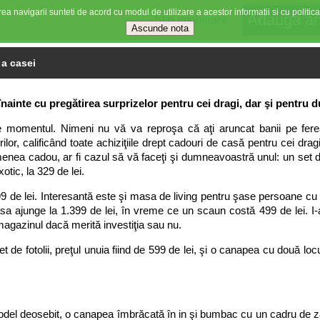
ea navigarii sunteti de acord cu modul de utilizare a acestor informatii si cu politica
Stiri imobiliare
 a casei
i înainte cu pregătirea surprizelor pentru cei dragi, dar şi pentru
momentul. Nimeni nu vă va reproşa că aţi aruncat banii pe fereas
ilor, calificând toate achiziţiile drept cadouri de casă pentru cei dragi
nea cadou, ar fi cazul să vă faceţi şi dumneavoastră unul: un set de
tic, la 329 de lei.
99 de lei. Interesantă este şi masa de living pentru şase persoane cu 
a ajunge la 1.399 de lei, în vreme ce un scaun costă 499 de lei. I-a
magazinul dacă merită investiţia sau nu.
e fotolii, preţul unuia fiind de 599 de lei, şi o canapea cu două locur
model deosebit, o canapea îmbrăcată în in şi bumbac cu un cadru de zam