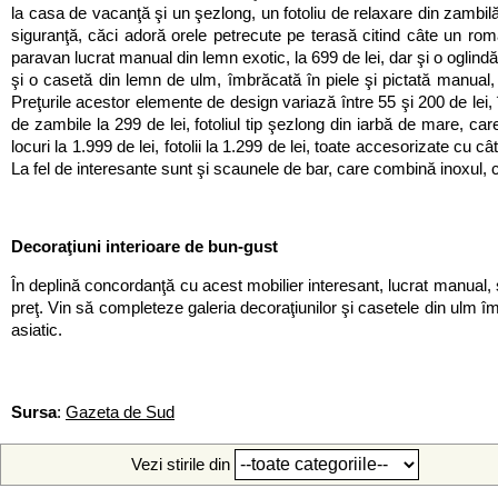
la casa de vacanţă şi un şezlong, un fotoliu de relaxare din zambilă
siguranţă, căci adoră orele petrecute pe terasă citind câte un rom
paravan lucrat manual din lemn exotic, la 699 de lei, dar şi o oglind
şi o casetă din lemn de ulm, îmbrăcată în piele şi pictată manual, 
Preţurile acestor elemente de design variază între 55 şi 200 de lei, 
de zambile la 299 de lei, fotoliul tip şezlong din iarbă de mare, car
locuri la 1.999 de lei, fotolii la 1.299 de lei, toate accesorizate cu 
La fel de interesante sunt şi scaunele de bar, care combină inoxul, ca
Decoraţiuni interioare de bun-gust
În deplină concordanţă cu acest mobilier interesant, lucrat manual, su
preţ. Vin să completeze galeria decoraţiunilor şi casetele din ulm îm
asiatic.
Sursa
:
Gazeta de Sud
Vezi stirile din