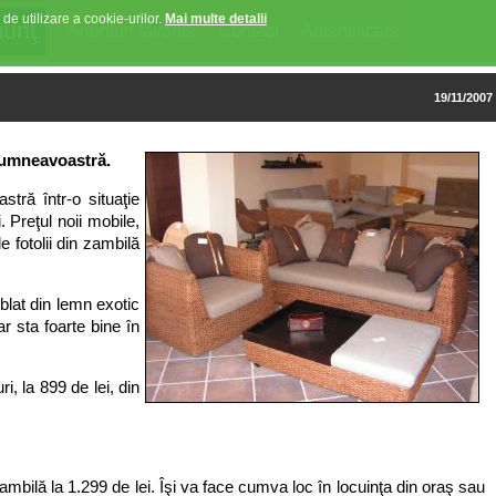
 de utilizare a cookie-urilor.
Mai multe detalii
Anunturi favorite
Contact
Autentificare
19/11/2007
 dumneavoastră.
tră într-o situaţie
. Preţul noii mobile,
 fotolii din zambilă
blat din lemn exotic
r sta foarte bine în
i, la 899 de lei, din
bilă la 1.299 de lei. Îşi va face cumva loc în locuinţa din oraş sau