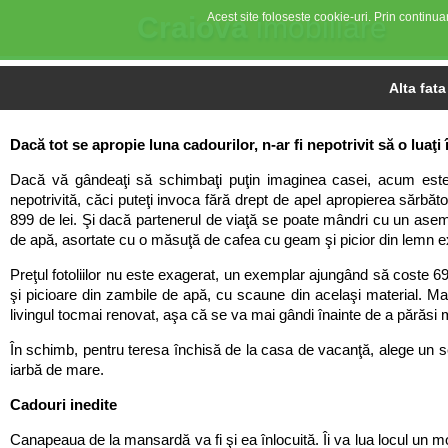
Acest site foloseste cookie-uri. Prin continuar
Craiova
imobiliare
Alta fata
Dacă tot se apropie luna cadourilor, n-ar fi nepotrivit să o luaţ
Dacă vă gândeaţi să schimbaţi puţin imaginea casei, acum este 
nepotrivită, căci puteţi invoca fără drept de apel apropierea sărbător
899 de lei. Şi dacă partenerul de viaţă se poate mândri cu un aseme
de apă, asortate cu o măsuţă de cafea cu geam şi picior din lemn exo
Preţul fotoliilor nu este exagerat, un exemplar ajungând să coste 6
şi picioare din zambile de apă, cu scaune din acelaşi material. Mas
livingul tocmai renovat, aşa că se va mai gândi înainte de a părăsi 
În schimb, pentru teresa închisă de la casa de vacanţă, alege un set d
iarbă de mare.
Cadouri inedite
Canapeaua de la mansardă va fi şi ea înlocuită. Îi va lua locul un 