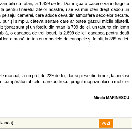
n zambilă cu ratan, la 1.499 de lei. Domnişoara casei o va îndrăgi cu
 pentru tineretul zilelor noastre, i se va mai oferi drept cadou un
 în peisajul camerei, care aduce ceva din atmosfera secolelor trecute,
pur şi simplu, câteva sertare care ar putea găzdui micile bijuterii.
ţionat sunt şi un fotoliu din ratan la 799 de lei, un taburet din lemn
ambilă, o canapea de trei locuri, la 2.699 de lei, canapea pentru două
l lor, o masă, în ton cu modelele de canapele şi fotolii, la 899 de lei.
le manual, la un preţ de 229 de lei, dar şi piese din bronz, la acelaşi
 de cumpărături al celor care au trecut pragul magazinului cu mobilier
Mirela MARINESCU
ll/aaaa)