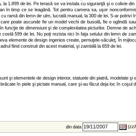
, la 1.899 de lei. Pe terasă se va instala cu siguranţă şi o colivie di
an în timp ce se leagănă. Tot pentru camera sa, uşor nonconformistă
ă cu ramă din lemn de ulm, lucrată manual, la 300 de lei. S-ar potrivi
care poate ascunde fie un model vechi de busolă, fie o oglindă sau, 
în funcţie de dimensiuni şi de complexitatea picturilor. Demne de achizi
e costă 599 de lei. Nu poţi rezista nici în faţa setului din lemn de z
câteva elemente de design ingenios create, pernuţele-săculeţ. În mijlocu
drul fiind construit din acest material, şi zambilă la 659 de lei.
nt şi elementele de design interior, statuete din piatră, modelate şi e
brăcate în piele şi pictate manual, care şi-au făcut deja loc în coşul
(zz/
din data