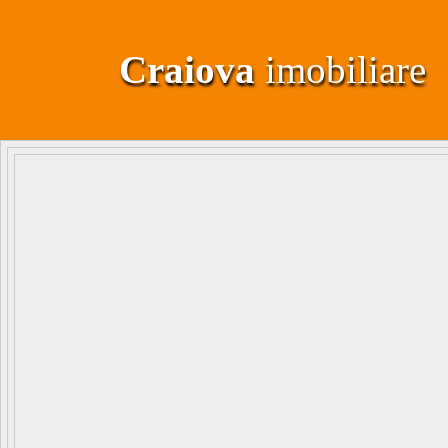
Craiova
imobiliare