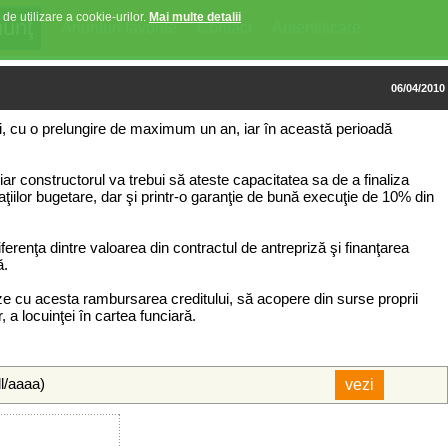
 de utilizare a cookie-urilor.
Mai multe detalii
Anunturi favorite
Contact
Autentificare
06/04/2010
luni, cu o prelungire de maximum un an, iar în această perioadă
iar constructorul va trebui să ateste capacitatea sa de a finaliza
gaţiilor bugetare, dar şi printr-o garanţie de bună execuţie de 10% din
ferenţa dintre valoarea din contractul de antrepriză şi finanţarea
ă.
eze cu acesta rambursarea creditului, să acopere din surse proprii
 a locuinţei în cartea funciară.
ll/aaaa)