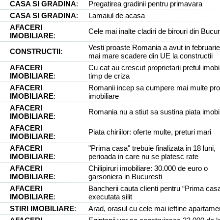
CASA SI GRADINA
:
Pregatirea gradinii pentru primavara
CASA SI GRADINA
:
Lamaiul de acasa
AFACERI
Cele mai inalte cladiri de birouri din Bucur
IMOBILIARE
:
Vesti proaste Romania a avut in februari
CONSTRUCTII
:
mai mare scadere din UE la constructii
AFACERI
Cu cat au crescut proprietarii pretul imobi
IMOBILIARE
:
timp de criza
AFACERI
Romanii incep sa cumpere mai multe prop
IMOBILIARE
:
imobiliare
AFACERI
Romania nu a stiut sa sustina piata imobil
IMOBILIARE
:
AFACERI
Piata chiriilor: oferte multe, preturi mari
IMOBILIARE
:
AFACERI
"Prima casa" trebuie finalizata in 18 luni,
IMOBILIARE
:
perioada in care nu se platesc rate
AFACERI
Chilipiruri imobiliare: 30.000 de euro o
IMOBILIARE
:
garsoniera in Bucuresti
AFACERI
Bancherii cauta clienti pentru “Prima cas
IMOBILIARE
:
executata silit
STIRI IMOBILIARE
:
Arad, orasul cu cele mai ieftine apartame