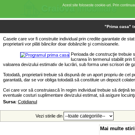
Acest site foloseste cookie-uri. Prin continuar
Craiova
imobiliare
"Prima casa" tr
Casele care vor fi construite individual prin credite garantate de st
proprietarii vor plăti băncilor doar dobânzile şi comisioanele.
Perioada de construcţie trebuie să
lucrarea în termenul stabilit prin
valoarea devizului estimativ de lucrări, sub forma unei scrisori de g
Totodată, proprietarii trebuie să dispună de un aport propriu de cel p
garantată, dar se vor obliga totodată să constituie un depozit colate
Cei care vor să construiască în regim individual trebuie să deţină t
eventuale costuri suplimentare devizului estimat, să asigure locuinţa, 
Sursa
:
Cotidianul
Vezi stirile din
Mai multe stiri