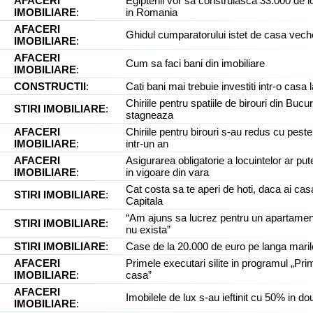
AFACERI
Egiptenii vor sa construiasca 33.000 de l
IMOBILIARE
:
in Romania
AFACERI
Ghidul cumparatorului istet de casa vech
IMOBILIARE
:
AFACERI
Cum sa faci bani din imobiliare
IMOBILIARE
:
CONSTRUCTII
:
Cati bani mai trebuie investiti intr-o casa 
Chiriile pentru spatiile de birouri din Bucur
STIRI IMOBILIARE
:
stagneaza
AFACERI
Chiriile pentru birouri s-au redus cu pest
IMOBILIARE
:
intr-un an
AFACERI
Asigurarea obligatorie a locuintelor ar put
IMOBILIARE
:
in vigoare din vara
Cat costa sa te aperi de hoti, daca ai cas
STIRI IMOBILIARE
:
Capitala
“Am ajuns sa lucrez pentru un apartamen
STIRI IMOBILIARE
:
nu exista”
STIRI IMOBILIARE
:
Case de la 20.000 de euro pe langa maril
AFACERI
Primele executari silite in programul „Pri
IMOBILIARE
:
casa”
AFACERI
Imobilele de lux s-au ieftinit cu 50% in dou
IMOBILIARE
: