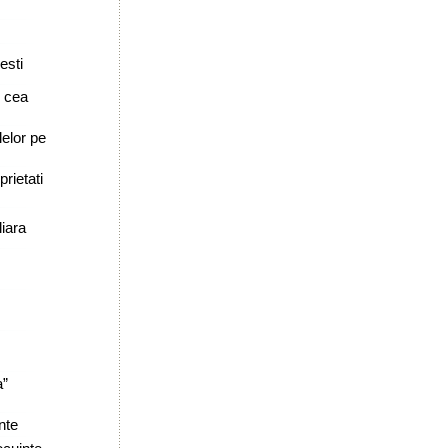
esti
e cea
lelor pe
rietati
iara
a”
nte