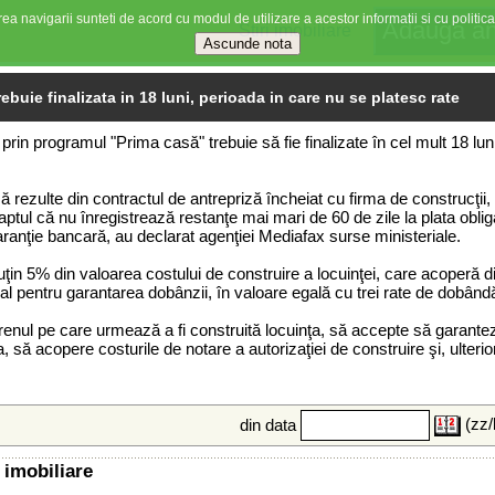
ea navigarii sunteti de acord cu modul de utilizare a acestor informatii si cu politica
Stiri imobiliare
ebuie finalizata in 18 luni, perioada in care nu se platesc rate
at prin programul "Prima casă" trebuie să fie finalizate în cel mult 18 
 rezulte din contractul de antrepriză încheiat cu firma de construcţii, 
 faptul că nu înregistrează restanţe mai mari de 60 de zile la plata obli
aranţie bancară, au declarat agenţiei Mediafax surse ministeriale.
uţin 5% din valoarea costului de construire a locuinţei, care acoperă di
ral pentru garantarea dobânzii, în valoare egală cu trei rate de dobând
erenul pe care urmează a fi construită locuinţa, să accepte să garant
să acopere costurile de notare a autorizaţiei de construire şi, ulterior,
(zz/
din data
 imobiliare