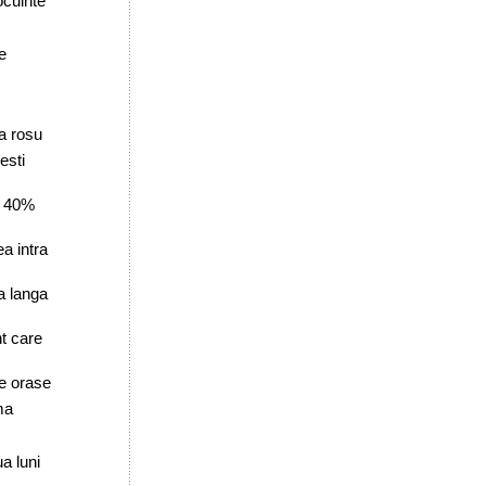
ocuinte
e
la rosu
esti
e 40%
ea intra
a langa
t care
e orase
ma
a luni