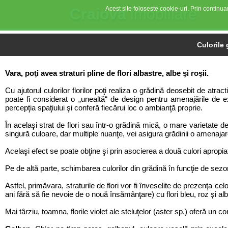
Acest site foloseste cookie-uri. Prin continuar
Craiova
imobiliare
Culorile 
Vara, poţi avea straturi pline de flori albastre, albe şi roşii.
Cu ajutorul culorilor florilor poţi realiza o grădină deosebit de atr
poate fi considerat o „unealtă“ de design pentru amenajările de e
percepţia spaţiului şi conferă fiecărui loc o ambianţă proprie.
În acelaşi strat de flori sau într-o grădină mică, o mare varietate 
singură culoare, dar multiple nuanţe, vei asigura grădinii o amenajar
Acelaşi efect se poate obţine şi prin asocierea a două culori apropia
Pe de altă parte, schimbarea culorilor din grădină în funcţie de sezo
Astfel, primăvara, straturile de flori vor fi înveselite de prezenţa ce
ani fără să fie nevoie de o nouă însămânţare) cu flori bleu, roz şi alb
Mai târziu, toamna, florile violet ale steluţelor (aster sp.) oferă un c