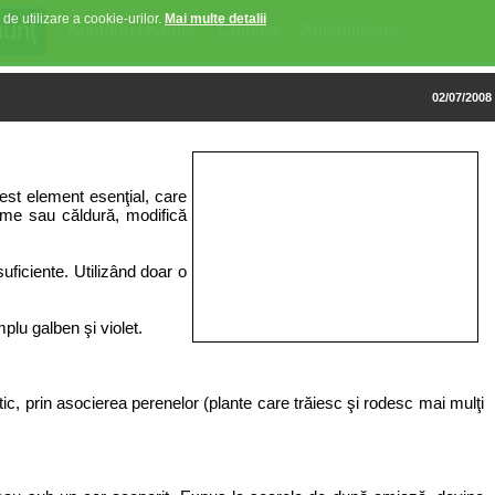
 de utilizare a cookie-urilor.
Mai multe detalii
Anunturi favorite
Contact
Autentificare
02/07/2008
cest element esenţial, care
ţime sau căldură, modifică
uficiente. Utilizând doar o
plu galben şi violet.
oetic, prin asocierea perenelor (plante care trăiesc şi rodesc mai mulţi