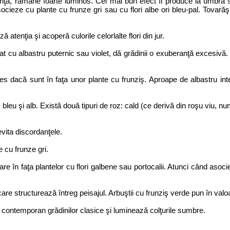
enţă, rămâne foarte luminos. Cel mai bun efect îl produce la umbră
cieze cu plante cu frunze gri sau cu flori albe ori bleu-pal. Tovarăş a
ă atenţia şi acoperă culorile celorlalte flori din jur.
at cu albastru puternic sau violet, dă grădinii o exuberanţă excesivă
i ales dacă sunt în faţa unor plante cu frunziş. Aproape de albastru i
 bleu şi alb. Există două tipuri de roz: cald (ce derivă din roşu viu, nu
evita discordanţele.
e cu frunze gri.
re în faţa plantelor cu flori galbene sau portocalii. Atunci când asociez
e structurează întreg peisajul. Arbuştii cu frunziş verde pun în valoare
t contemporan grădinilor clasice şi luminează colţurile sumbre.