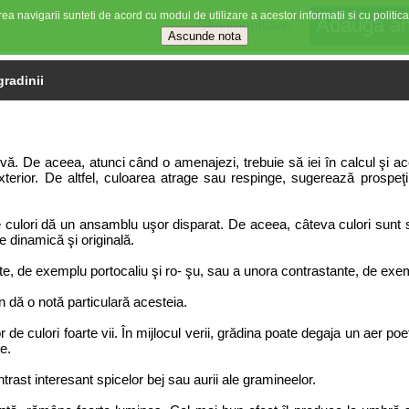
ea navigarii sunteti de acord cu modul de utilizare a acestor informatii si cu politica
Stiri imobiliare
gradinii
activă. De aceea, atunci când o amenajezi, trebuie să iei în calcul şi a
xterior. De altfel, culoarea atrage sau respinge, sugerează prospe
de culori dă un ansamblu uşor disparat. De aceea, câteva culori sunt s
e dinamică şi originală.
te, de exemplu portocaliu şi ro- şu, sau a unora contrastante, de exem
n dă o notă particulară acesteia.
lor de culori foarte vii. În mijlocul verii, grădina poate degaja un aer p
e.
ontrast interesant spicelor bej sau aurii ale gramineelor.