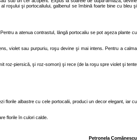
 sau sub un cer acoperit. Expus la soarele de după-amiază, devine
l roşului şi portocaliului, galbenul se îmbină foarte bine cu bleu şi
. Pentru a atenua contrastul, lângă portocaliu se pot aşeza plante cu
ntens, violet sau purpuriu, roşu devine şi mai intens. Pentru a calma
mit roz-piersică, şi roz-somon) şi rece (de la roşu spre violet şi tente
i florile albastre cu cele portocalii, produci un decor elegant, iar cu
 florile în culori calde.
Petronela Comănescu