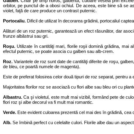
Galben.
Chiar pe timp noros, galbenul, culoare veselă prin excel
orbitor, pe punctul de a obosi ochiul. De aceea, este bine să se aso
violet, faţă de care produce un contrast puternic.
Portocaliu.
Dificil de utilizat în decorarea grădinii, portocaliul capteaz
Alături de un roz puternic, garantează un efect răsunător, dar asoci
frunze albăstrui sau gri.
Roşu.
Utilizate în cantităţi mari, florile roşii domină grădina, ma
efectul puternic, se poate asocia cu galben sau alb-crem.
Roz.
Variantele de roz sunt date de cantităţi diferite de roşu, galben,
de bleu, ce poartă numele de magenta).
Este de preferat folosirea celor două tipuri de roz separat, pentru a 
Majoritatea florilor roz se asociază cu flori albe sau bleu ori cu plant
Albastru.
Ca şi violetul, este mult mai vizibil, formând pete de culoa
flori roz şi albe decorul va fi mult mai romantic.
Verde.
Este evident culoarea prezentă cel mai des în grădină, cea car
Alb.
Se îmbină perfect cu celelalte culori. Florile albe dau un aspec