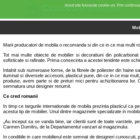
Acest site foloseste cookie-uri. Prin continuar
Craiova
imobiliare
Mob
Marii producatori de mobila o recomanda si din ce in ce mai multi ro
Tot mai multe obiecte de mobilier si decoratiuni din policarbonat
sofisticate si rafinate. Prima consecinta a acestei tendinte este schim
Intalnit sub numeroase forme, de la fibrele de poliester din haine s
iluminat si diversele accesorii, plasticul pune, din ce in ce mai mult
produse, avem parte si de preturi mici pentru achizitionarea lor.
semnatura unui designer renumit.
Ce cred romanii
In timp ce targurile internationale de mobila prezinta plasticul ca p
acestui tip de mobilier. Unul dintre magazinele specializate in mobil
„Au inceput sa se vanda bine, iar clientii sunt de toate varstele, p
Carmen Dumitru, de la Departamentul vanzari al magazinului.
In conditiile in care mobilierul este semnat de designeri cunoscuti,