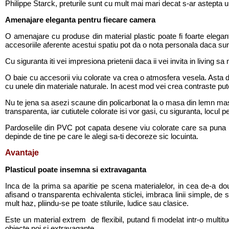
Philippe Starck, preturile sunt cu mult mai mari decat s-ar astepta 
Amenajare eleganta pentru fiecare camera
O amenajare cu produse din material plastic poate fi foarte elega
accesoriile aferente acestui spatiu pot da o nota personala daca sunt 
Cu siguranta iti vei impresiona prietenii daca ii vei invita in living
O baie cu accesorii viu colorate va crea o atmosfera vesela. Asta
cu unele din materiale naturale. In acest mod vei crea contraste pute
Nu te jena sa asezi scaune din policarbonat la o masa din lemn masiv
transparenta, iar cutiutele colorate isi vor gasi, cu siguranta, locul pe
Pardoselile din PVC pot capata desene viu colorate care sa puna in 
depinde de tine pe care le alegi sa-ti decoreze sic locuinta.
Avantaje
Plasticul poate insemna si extravaganta
Inca de la prima sa aparitie pe scena materialelor, in cea de-a dou
afisand o transparenta echivalenta sticlei, imbraca linii simple, d
mult haz, pliindu-se pe toate stilurile, ludice sau clasice.
Este un material extrem de flexibil, putand fi modelat intr-o multit
obiecte noi si extravagante.