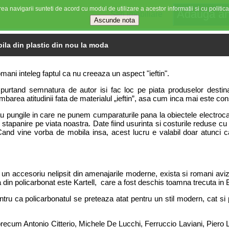
ea navigarii sunteti de acord cu modul de utilizare a acestor informatii si cu politica
Stiri imobiliare
ila din plastic din nou la moda
mani inteleg faptul ca nu creeaza un aspect "ieftin".
 purtand semnatura de autor isi fac loc pe piata produselor destina
barea atitudinii fata de materialul „ieftin”, asa cum inca mai este cons
au pungile in care ne punem cumparaturile pana la obiectele electroca
, stapanire pe viata noastra. Date fiind usurinta si costurile reduse c
 Cand vine vorba de mobila insa, acest lucru e valabil doar atunci 
e un accesoriu nelipsit din amenajarile moderne, exista si romani aviza
a din policarbonat este Kartell, care a fost deschis toamna trecuta in 
entru ca policarbonatul se preteaza atat pentru un stil modern, cat si 
 precum Antonio Citterio, Michele De Lucchi, Ferruccio Laviani, Piero 