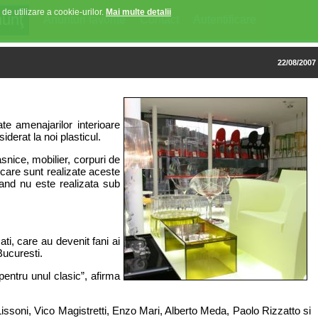
 de utilizare a cookie-urilor.
Mai multe detalii
Anunturi favorite
Contact
Autentificare
22/08/2007
te amenajarilor interioare
iderat la noi plasticul.
snice, mobilier, corpuri de
u care sunt realizate aceste
cand nu este realizata sub
ti, care au devenit fani ai
Bucuresti.
pentru unul clasic”, afirma
Lissoni, Vico Magistretti, Enzo Mari, Alberto Meda, Paolo Rizzatto si