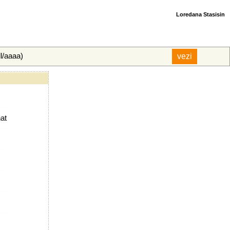
Loredana Stasisin
ll/aaaa)
nat