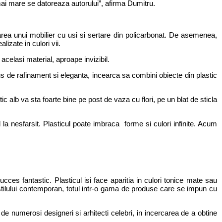
 mai mare se datoreaza autorului”, afirma Dumitru.
rea unui mobilier cu usi si sertare din policarbonat. De asemenea,
izate in culori vii.
acelasi material, aproape invizibil.
de rafinament si eleganta, incearca sa combini obiecte din plastic
alb va sta foarte bine pe post de vaza cu flori, pe un blat de sticla
la nesfarsit. Plasticul poate imbraca forme si culori infinite. Acum
ces fantastic. Plasticul isi face aparitia in culori tonice mate sau
 stilului contemporan, totul intr-o gama de produse care se impun cu
de numerosi designeri si arhitecti celebri, in incercarea de a obtine