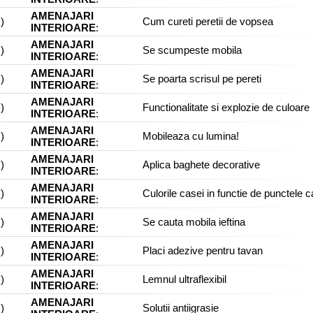
AMENAJARI
)
Cum cureti peretii de vopsea
INTERIOARE
:
AMENAJARI
)
Se scumpeste mobila
INTERIOARE
:
AMENAJARI
)
Se poarta scrisul pe pereti
INTERIOARE
:
AMENAJARI
)
Functionalitate si explozie de culoare
INTERIOARE
:
AMENAJARI
)
Mobileaza cu lumina!
INTERIOARE
:
AMENAJARI
)
Aplica baghete decorative
INTERIOARE
:
AMENAJARI
)
Culorile casei in functie de punctele c
INTERIOARE
:
AMENAJARI
)
Se cauta mobila ieftina
INTERIOARE
:
AMENAJARI
)
Placi adezive pentru tavan
INTERIOARE
:
AMENAJARI
)
Lemnul ultraflexibil
INTERIOARE
:
AMENAJARI
)
Solutii antiigrasie