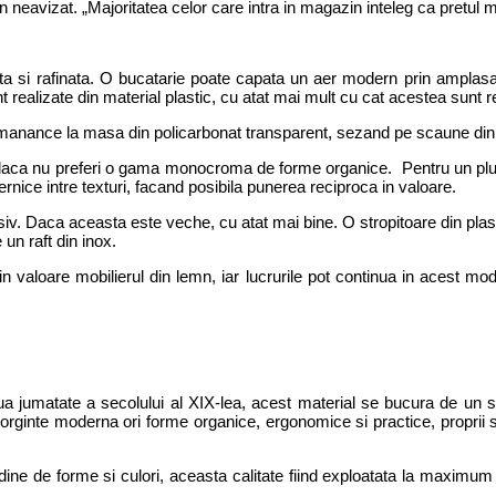
un neavizat. „Majoritatea celor care intra in magazin inteleg ca pretul
nta si rafinata. O bucatarie poate capata un aer modern prin amplasa
realizate din material plastic, cu atat mai mult cu cat acestea sunt real
 sa manance la masa din policarbonat transparent, sezand pe scaune din 
 daca nu preferi o gama monocroma de forme organice. Pentru un plus 
rnice intre texturi, facand posibila punerea reciproca in valoare.
. Daca aceasta este veche, cu atat mai bine. O stropitoare din plastic 
 un raft din inox.
valoare mobilierul din lemn, iar lucrurile pot continua in acest mod 
a jumatate a secolului al XIX-lea, acest material se bucura de un suc
e sorginte moderna ori forme organice, ergonomice si practice, proprii
udine de forme si culori, aceasta calitate fiind exploatata la maximum 