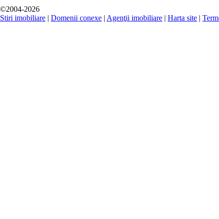
©2004-2026
Stiri imobiliare
|
Domenii conexe
|
Agenţii imobiliare
|
Harta site
|
Terme