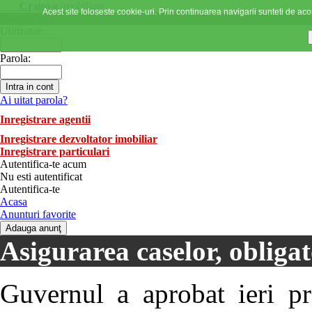
Craiova
imobiliare
Acest site foloseste cookie-uri. Prin continuarea navigarii sunteti de acor
Autentificare
Utilizator:
Parola:
Ai uitat parola?
Inregistrare agentii
Inregistrare dezvoltator imobiliar
Inregistrare particulari
Autentifica-te acum
Nu esti autentificat
Autentifica-te
Acasa
Anunturi favorite
Asigurarea caselor, obligat
Guvernul a aprobat ieri pr