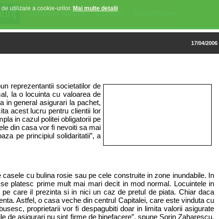
 de utilizare a cookie-urilor.
Mai multe detalii
Anunturi favorite
Contact
Autentificare
17/04/2006
un reprezentantii societatilor de
al, la o locuinta cu valoarea de
 in general asigurari la pachet,
ta acest lucru pentru clientii lor
la in cazul politei obligatorii pe
le din casa vor fi nevoiti sa mai
 pe principiul solidaritatii”, a
 casele cu bulina rosie sau pe cele construite in zone inundabile. In
ca se platesc prime mult mai mari decit in mod normal. Locuintele in
e pe care il prezinta si in nici un caz de pretul de piata. Chiar daca
renta. Astfel, o casa veche din centrul Capitalei, care este vinduta cu
esc, proprietarii vor fi despagubiti doar in limita valorii asigurate
le de asigurari nu sint firme de binefacere”, spune Sorin Zaharescu,