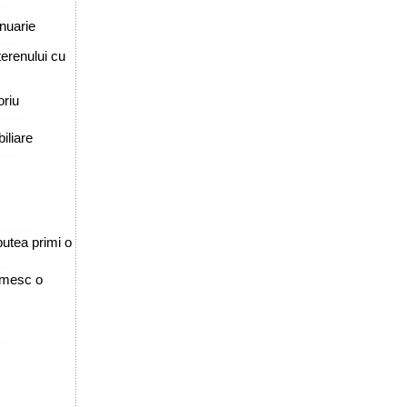
anuarie
terenului cu
oriu
iliare
putea primi o
rimesc o