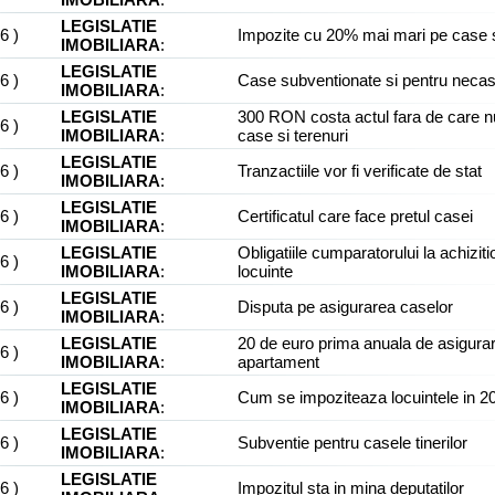
LEGISLATIE
06
)
Impozite cu 20% mai mari pe case s
IMOBILIARA
:
LEGISLATIE
06
)
Case subventionate si pentru necasa
IMOBILIARA
:
LEGISLATIE
300 RON costa actul fara de care n
06
)
IMOBILIARA
:
case si terenuri
LEGISLATIE
06
)
Tranzactiile vor fi verificate de stat
IMOBILIARA
:
LEGISLATIE
06
)
Certificatul care face pretul casei
IMOBILIARA
:
LEGISLATIE
Obligatiile cumparatorului la achizit
06
)
IMOBILIARA
:
locuinte
LEGISLATIE
06
)
Disputa pe asigurarea caselor
IMOBILIARA
:
LEGISLATIE
20 de euro prima anuala de asigura
06
)
IMOBILIARA
:
apartament
LEGISLATIE
06
)
Cum se impoziteaza locuintele in 2
IMOBILIARA
:
LEGISLATIE
06
)
Subventie pentru casele tinerilor
IMOBILIARA
:
LEGISLATIE
06
)
Impozitul sta in mina deputatilor