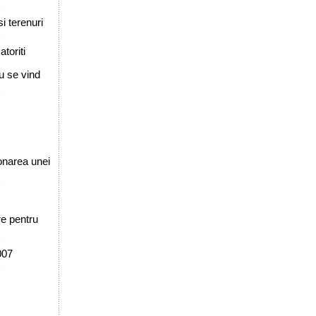
i terenuri
toriti
u se vind
ionarea unei
re pentru
007