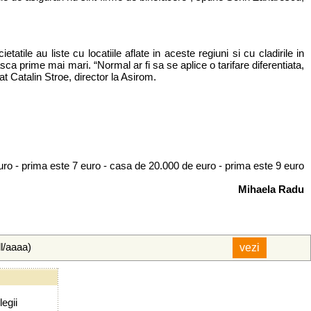
etatile au liste cu locatiile aflate in aceste regiuni si cu cladirile in
ca prime mai mari. “Normal ar fi sa se aplice o tarifare diferentiata,
at Catalin Stroe, director la Asirom.
ro - prima este 7 euro - casa de 20.000 de euro - prima este 9 euro
Mihaela Radu
ll/aaaa)
legii