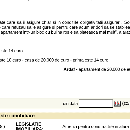
 care sa ii asigure chiar si in conditiile obligativitatii asigurarii. Soci
e care refuzau sa le asigure si pentru care acum ar dori sa se stabileas
un apartament intr-un bloc cu bulina rosie sa plateasca mai mult”, a arat
 este 14 euro
ste 10 euro - casa de 20.000 de euro - prima este 14 euro
Ardaf
- apartament de 20.000 de eu
(zz/
din data
stiri imobiliare
LEGISLATIE
08
)
Amenzi pentru constructiile in afara 
IMOBILIARA
: