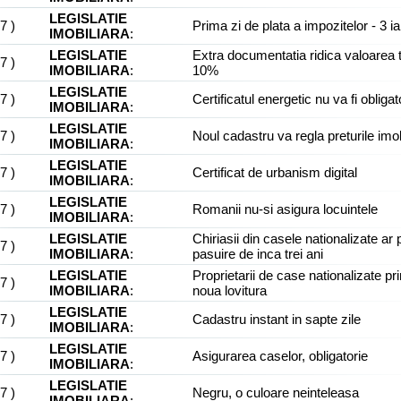
LEGISLATIE
07
)
Prima zi de plata a impozitelor - 3 i
IMOBILIARA
:
LEGISLATIE
Extra documentatia ridica valoarea 
07
)
IMOBILIARA
:
10%
LEGISLATIE
07
)
Certificatul energetic nu va fi obligat
IMOBILIARA
:
LEGISLATIE
07
)
Noul cadastru va regla preturile imob
IMOBILIARA
:
LEGISLATIE
07
)
Certificat de urbanism digital
IMOBILIARA
:
LEGISLATIE
07
)
Romanii nu-si asigura locuintele
IMOBILIARA
:
LEGISLATIE
Chiriasii din casele nationalizate ar 
07
)
IMOBILIARA
:
pasuire de inca trei ani
LEGISLATIE
Proprietarii de case nationalizate p
07
)
IMOBILIARA
:
noua lovitura
LEGISLATIE
07
)
Cadastru instant in sapte zile
IMOBILIARA
:
LEGISLATIE
07
)
Asigurarea caselor, obligatorie
IMOBILIARA
:
LEGISLATIE
07
)
Negru, o culoare neinteleasa
IMOBILIARA
: