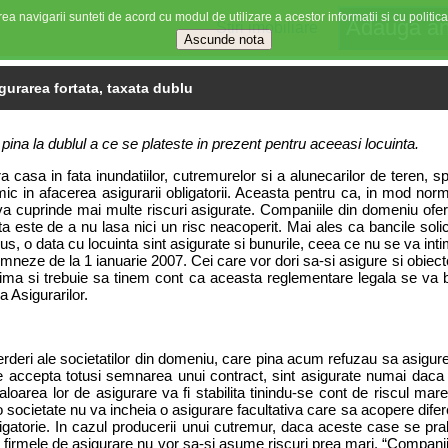
ea navigarii sunteti de acord cu modul de utilizare a acestor informatii si cu politica
Stiri imobiliare
gurarea fortata, taxata dublu
ina la dublul a ce se plateste in prezent pentru aceeasi locuinta.
asa in fata inundatiilor, cutremurelor si a alunecarilor de teren, sp
c in afacerea asigurarii obligatorii. Aceasta pentru ca, in mod norm
iva cuprinde mai multe riscuri asigurate. Companiile din domeniu ofera
ta este de a nu lasa nici un risc neacoperit. Mai ales ca bancile solici
s, o data cu locuinta sint asigurate si bunurile, ceea ce nu se va intimp
neze de la 1 ianuarie 2007. Cei care vor dori sa-si asigure si obiecte
 si trebuie sa tinem cont ca aceasta reglementare legala se va baza
 Asigurarilor.
erderi ale societatilor din domeniu, care pina acum refuzau sa asigure
re se accepta totusi semnarea unui contract, sint asigurate numai da
aloarea lor de asigurare va fi stabilita tinindu-se cont de riscul mar
 o societate nu va incheia o asigurare facultativa care sa acopere dife
gatorie. In cazul producerii unui cutremur, daca aceste case se prabus
 firmele de asigurare nu vor sa-si asume riscuri prea mari. “Companii