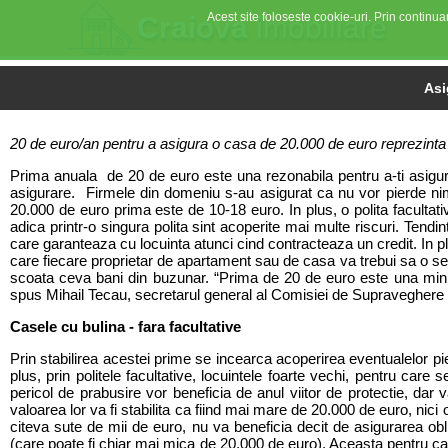
Acest site foloseste cookie-uri. Prin continuar
Craiova
imobiliare
Asi
20 de euro/an pentru a asigura o casa de 20.000 de euro reprezinta p
Prima anuala de 20 de euro este una rezonabila pentru a-ti asigura c
asigurare. Firmele din domeniu s-au asigurat ca nu vor pierde nimi
20.000 de euro prima este de 10-18 euro. In plus, o polita facultat
adica printr-o singura polita sint acoperite mai multe riscuri. Tendin
care garanteaza cu locuinta atunci cind contracteaza un credit. In plu
care fiecare proprietar de apartament sau de casa va trebui sa o sem
scoata ceva bani din buzunar. “Prima de 20 de euro este una minima
spus Mihail Tecau, secretarul general al Comisiei de Supraveghere a
Casele cu bulina - fara facultative
Prin stabilirea acestei prime se incearca acoperirea eventualelor pi
plus, prin politele facultative, locuintele foarte vechi, pentru ca
pericol de prabusire vor beneficia de anul viitor de protectie, dar v
valoarea lor va fi stabilita ca fiind mai mare de 20.000 de euro, nici
citeva sute de mii de euro, nu va beneficia decit de asigurarea obli
(care poate fi chiar mai mica de 20.000 de euro). Aceasta pentru ca