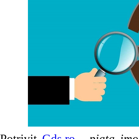
Potrivit
Gds.ro
...piata im