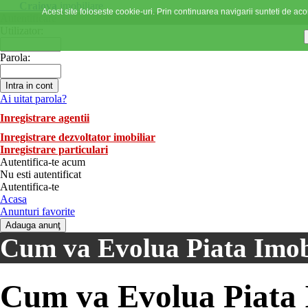
Craiova
imobiliare
Acest site foloseste cookie-uri. Prin continuarea navigarii sunteti de acor
Autentificare
Utilizator:
Parola:
Ai uitat parola?
Inregistrare agentii
Inregistrare dezvoltator imobiliar
Inregistrare particulari
Autentifica-te acum
Nu esti autentificat
Autentifica-te
Acasa
Anunturi favorite
Cum va Evolua Piata Imobi
Cum va Evolua Piata I