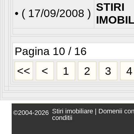
STIRI
• (
17/09/2008
)
IMOBI
Pagina 10 / 16
<<
<
1
2
3
4
Stiri imobiliare
|
Domenii co
©2004-2026
conditii