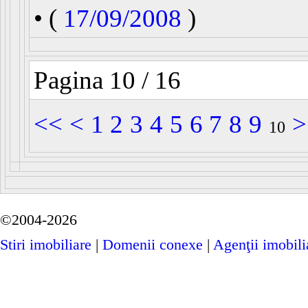
• (
17/09/2008
)
Pagina 10 / 16
<<
<
1
2
3
4
5
6
7
8
9
>
10
©2004-2026
Stiri imobiliare
|
Domenii conexe
|
Agenţii imobili