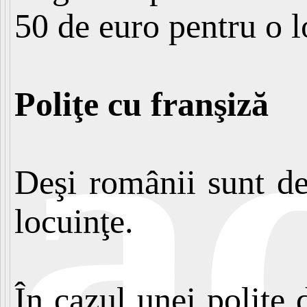
50 de euro pentru o l
a
Poliţe cu franşiză
Deşi românii sunt des
locuinţe.
În cazul unei poliţe 