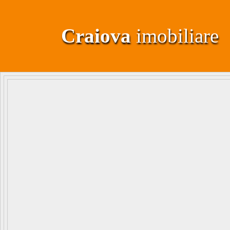
Craiova
imobiliare