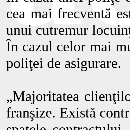
cea mai frecventă es
unui cutremur locuinţ
În cazul celor mai mul
poliţei de asigurare.
„Majoritatea clienţil
franşize. Există contr
spatele contractului