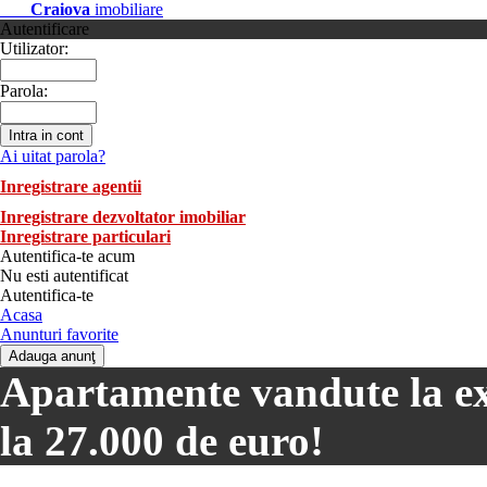
Craiova
imobiliare
Autentificare
Utilizator:
Parola:
Ai uitat parola?
Inregistrare agentii
Inregistrare dezvoltator imobiliar
Inregistrare particulari
Autentifica-te acum
Nu esti autentificat
Autentifica-te
Acasa
Anunturi favorite
Apartamente vandute la exe
la 27.000 de euro!