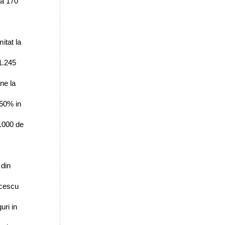
ta 170
itat la
 1.245
ne la
 50% in
0.000 de
 din
lcescu
uri in