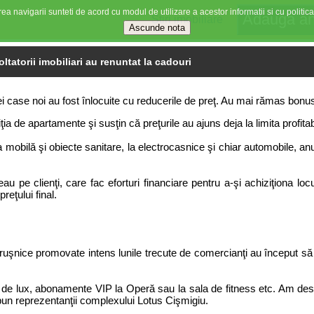
ea navigarii sunteti de acord cu modul de utilizare a acestor informatii si cu politica
Stiri imobiliare
ltatorii imobiliari au renuntat la cadouri
unei case noi au fost înlocuite cu reducerile de preţ. Au mai rămas bonus
a de apartamente şi susţin că preţurile au ajuns deja la limita profitabil
la mobilă şi obiecte sanitare, la electrocasnice şi chiar automobile, a
au pe clienţi, care fac eforturi financiare pentru a-şi achiziţiona lo
eţului final.
truşnice promovate intens lunile trecute de comercianţi au început să 
i de lux, abonamente VIP la Operă sau la sala de fitness etc. Am desc
pun reprezentanţii complexului Lotus Cişmigiu.