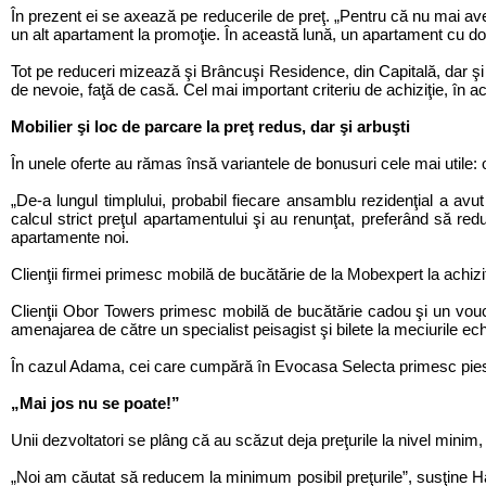
În prezent ei se axează pe reducerile de preţ. „Pentru că nu mai av
un alt apartament la promoţie. În această lună, un apartament cu d
Tot pe reduceri mizează şi Brâncuşi Residence, din Capitală, dar şi C
de nevoie, faţă de casă. Cel mai important criteriu de achiziţie, în
Mobilier şi loc de parcare la preţ redus, dar şi arbuşti
În unele oferte au rămas însă variantele de bonusuri cele mai utile: o
„De-a lungul timplului, probabil fiecare ansamblu rezidenţial a avut 
calcul strict preţul apartamentului şi au renunţat, preferând să re
apartamente noi.
Clienţii firmei primesc mobilă de bucătărie de la Mobexpert la achiziţ
Clienţii Obor Towers primesc mobilă de bucătărie cadou şi un vouche
amenajarea de către un specialist peisagist şi bilete la meciurile ec
În cazul Adama, cei care cumpără în Evocasa Selecta primesc pies
„Mai jos nu se poate!”
Unii dezvoltatori se plâng că au scăzut deja preţurile la nivel minim,
„Noi am căutat să reducem la minimum posibil preţurile”, susţine Ha