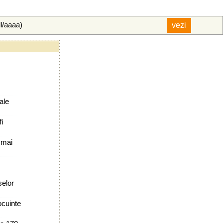
ll/aaaa)
ale
i
i mai
selor
ocuinte