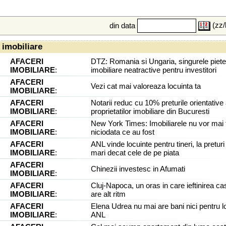
(zz/
din data
 imobiliare
AFACERI
DTZ: Romania si Ungaria, singurele piete
IMOBILIARE
:
imobiliare neatractive pentru investitori
AFACERI
Vezi cat mai valoreaza locuinta ta
IMOBILIARE
:
AFACERI
Notarii reduc cu 10% preturile orientative 
IMOBILIARE
:
proprietatilor imobiliare din Bucuresti
AFACERI
New York Times: Imobiliarele nu vor mai f
IMOBILIARE
:
niciodata ce au fost
AFACERI
ANL vinde locuinte pentru tineri, la pretur
IMOBILIARE
:
mari decat cele de pe piata
AFACERI
Chinezii investesc in Afumati
IMOBILIARE
:
AFACERI
Cluj-Napoca, un oras in care ieftinirea ca
IMOBILIARE
:
are alt ritm
AFACERI
Elena Udrea nu mai are bani nici pentru l
IMOBILIARE
:
ANL