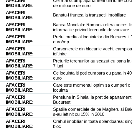
AFACERI
Cel mai scump apartament din lume cos
IMOBILIARE
:
de milioane de euro
AFACERI
Banatu-i fruntea la tranzactii imobiliare
IMOBILIARE
:
AFACERI
Banca Mondiala: Romania ofera acces lim
IMOBILIARE
:
informatiile privind terenurile de vanzare
AFACERI
Pretul mediu al locuintelor din Bucuresti:
IMOBILIARE
:
euro/mp
AFACERI
Garsonierele din blocurile vechi, campioa
IMOBILIARE
:
ieftinire
AFACERI
Preturile terenurilor au scazut cu pana la
IMOBILIARE
:
7 luni
AFACERI
Ce locuinta iti poti cumpara cu pana in 4
IMOBILIARE
:
euro
AFACERI
Care este momentul optim sa cumperi o
IMOBILIARE
:
locuinta
AFACERI
Pensiune in Sinaia, la pret de apartament
IMOBILIARE
:
Bucuresti
AFACERI
Spatiile comerciale de pe Magheru si Ba
IMOBILIARE
:
s-au ieftinit cu 15% in 2010
AFACERI
Crahul imobiliar in toata splendoarea: sing
IMOBILIARE
:
bloc