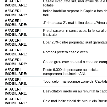
AFACERI
Casele executate silit, mai ieftine de la a t
IMOBILIARE
:
licitatie
AFACERI
Indice imobiliar separat in Capitala fata de
IMOBILIARE
:
tarii
AFACERI
„Prima casa 2”, mai ieftina decat „Prima 
IMOBILIARE
:
AFACERI
Pretul caselor in constructie, la fel ca al c
IMOBILIARE
:
finalizate
AFACERI
Doar 25% dintre proprietati sunt garantat
IMOBILIARE
:
AFACERI
Romanii prefera casele vechi
IMOBILIARE
:
AFACERI
Cat de greu este sa cauti o casa de cum
IMOBILIARE
:
AFACERI
Peste 6.000 de persoane au solicitat
IMOBILIARE
:
cumpararea locuintelor ANL
AFACERI
Topul celor mai scumpe zone din Capital
IMOBILIARE
:
AFACERI
Dezvoltatorii imobiliari au renuntat la cado
IMOBILIARE
:
AFACERI
Cele mai inalte cladiri de birouri din Bucur
IMOBILIARE
: