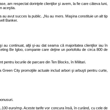
 am respectat dorinţele clienţilor şi avem, la fie care câteva luni,
n aceştia.
ea au avut succes la public. „Nu au mers. Maşina constituie un alt tip
well Banker.
i au continuat, alţii şi-au dat seama că majoritatea clienţilor iau în
rketing Be Igloo, companie care deţine un portofoliu de circa 800 de
t pentru locurile de parcare din Ten Blocks, în Militari.
Green City promoţiile actuale includ arbori şi arbuşti pentru curte,
bonusuri.
1.100 euro/mp. Aceste tarife vor concura însă, în curând, cu cele de