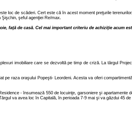
te loc de scăderi. Cert este că în acest moment preţurile terenurilor, 
 Şişchin, şeful agenţiei Re/max.
ie, faţă de casă. Cel mai important criteriu de achiziţie acum est
xuri imobiliare care se dezvoltă pe timp de criză. La târgul Project
 pe raza oraşului Popeşti- Leordeni. Acesta va oferi compartimentări
esidence - însumează 550 de locuinţe, garsoniere şi apartamente de do
 Târgul va avea loc în Capitală, în perioada 7-9 mai şi va găzdui 45 de