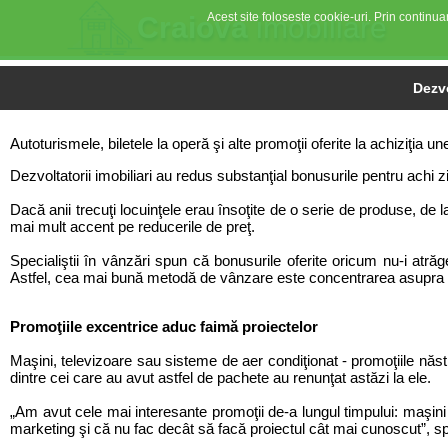
Acest site foloseste cookie-uri. Prin continuar
Craiova
imobiliare
Dezvo
Autoturismele, biletele la operă şi alte promoţii oferite la achiziţia 
Dezvoltatorii imobiliari au redus substanţial bonusurile pentru achi ziţi
Dacă anii trecuţi locuinţele erau însoţite de o serie de produse, de 
mai mult accent pe reducerile de preţ.
Specialiştii în vânzări spun că bonusurile oferite oricum nu-i atrăge
Astfel, cea mai bună metodă de vânzare este concentrarea asupra pr
Promoţiile excentrice aduc faimă proiectelor
Maşini, televizoare sau sisteme de aer condiţionat - promoţiile năs
dintre cei care au avut astfel de pachete au renunţat astăzi la ele.
„Am avut cele mai interesante promoţii de-a lungul timpului: maşin
marketing şi că nu fac decât să facă proiectul cât mai cunoscut”, s