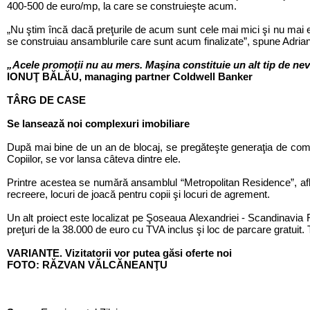
400-500 de euro/mp, la care se construieşte acum.
„Nu ştim încă dacă preţurile de acum sunt cele mai mici şi nu mai es
se construiau ansamblurile care sunt acum finalizate”, spune Adrian
„Acele promoţii nu au mers. Maşina constituie un alt tip de nevo
IONUŢ BĂLĂU, managing partner Coldwell Banker
TÂRG DE CASE
Se lansează noi complexuri imobiliare
După mai bine de un an de blocaj, se pregăteşte generaţia de comple
Copiilor, se vor lansa câteva dintre ele.
Printre acestea se numără ansamblul “Metropolitan Residence”, aflat
recreere, locuri de joacă pentru copii şi locuri de agrement.
Un alt proiect este localizat pe Şoseaua Alexandriei - Scandinavia R
preţuri de la 38.000 de euro cu TVA inclus şi loc de parcare gratuit.
VARIANTE. Vizitatorii vor putea găsi oferte noi
FOTO: RĂZVAN VĂLCĂNEANŢU