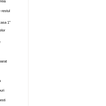
reia
 restul
casa 1”
elor
e
parat
a
uri
esti