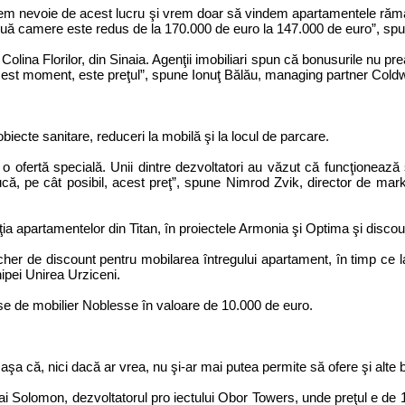
em nevoie de acest lucru şi vrem doar să vindem apartamentele rămase,
ouă camere este redus de la 170.000 de euro la 147.000 de euro”, spu
olina Florilor, din Sinaia. Agenţii imobiliari spun că bonusurile nu pr
 acest moment, este preţul”, spune Ionuţ Bălău, managing partner Cold
biecte sanitare, reduceri la mobilă şi la locul de parcare.
o ofertă specială. Unii dintre dezvoltatori au văzut că funcţionează ş
ducă, pe cât posibil, acest preţ”, spune Nimrod Zvik, director de ma
ia apartamentelor din Titan, în proiectele Armonia şi Optima şi discoun
r de discount pentru mobilarea întregului apartament, în timp ce la 
hipei Unirea Urziceni.
e de mobilier Noblesse în valoare de 10.000 de euro.
 aşa că, nici dacă ar vrea, nu şi-ar mai putea permite să ofere şi alte 
i Solomon, dezvoltatorul pro iectului Obor Towers, unde preţul e de 