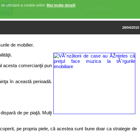
 de utilizare a cookie-urilor.
Mai multe detalii
Anunturi favorite
Contact
Autentificare
28/04/2010
urile de mobilier.
ităţii.
nul acesta comercianţii pun
cuinţa în această perioadă.
dispară de pe piaţă. Mulţi
operit, pe propria piele, că acestea sunt bune doar ca strategie de