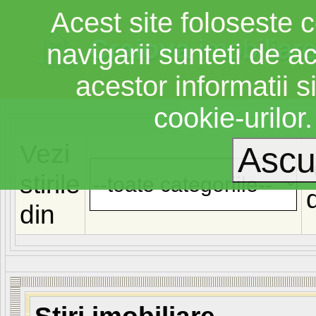
Acest site foloseste c
Craiova
imobiliar
navigarii sunteti de a
acestor informatii si
cookie-urilor
Vezi
stirile
din