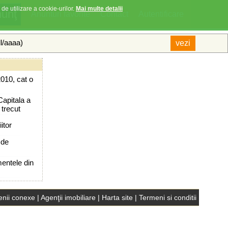
 de utilizare a cookie-urilor.
Mai multe detalii
Anunturi favorite
Contact
Autentificare
ll/aaaa)
010, cat o
Capitala a
 trecut
itor
 de
mentele din
nii conexe
|
Agenţii imobiliare
|
Harta site
|
Termeni si conditii