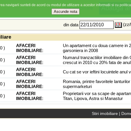
ea navigarii sunteti de acord cu modul de utilizare a acestor informatii si cu politica
Stiri imobiliare
(zz/
din data
iliare
AFACERI
Un apartament cu doua camere in 2
10
)
IMOBILIARE
:
garsoniera in 2008
AFACERI
Numarul tranzactiilor imobiliare din 
10
)
IMOBILIARE
:
crescut in 2010 cu 20% fata de anul
AFACERI
10
)
Cu cat se vor ieftini locuintele anul vi
IMOBILIARE
:
AFACERI
Romania, printre favoritele lanturilor
10
)
IMOBILIARE
:
supermarketuri
AFACERI
Proprietarii vor sa scape de aparta
10
)
IMOBILIARE
:
Titan, Lipova, Astra si Manastur
Stiri imobiliare
|
Dome