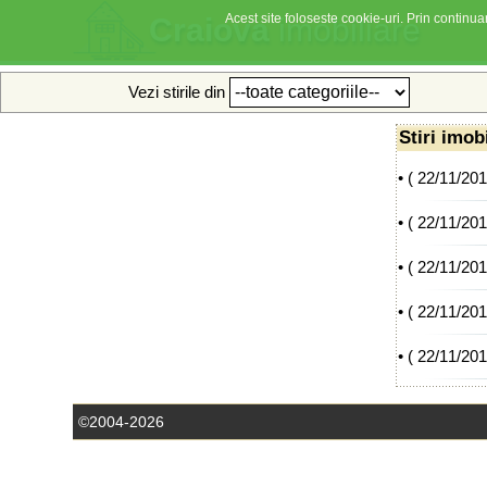
Acest site foloseste cookie-uri. Prin continuar
Craiova
imobiliare
Vezi stirile din
Stiri imob
• (
22/11/20
• (
22/11/20
• (
22/11/20
• (
22/11/20
• (
22/11/20
©2004-2026