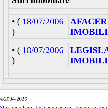
Stiri imobiliare
• (
18/07/2006
AFACER
)
IMOBIL
• (
18/07/2006
LEGISL
)
IMOBIL
©2004-2026
Stiri imobiliare
|
Domenii conexe
|
Agenţii imobili