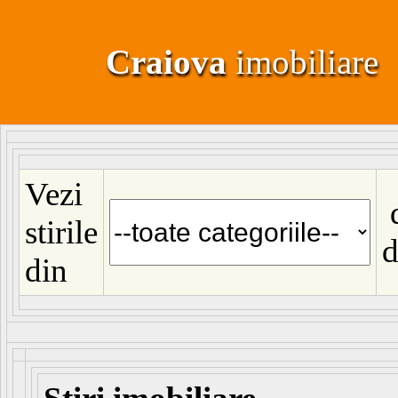
Craiova
imobiliare
Vezi
stirile
d
din