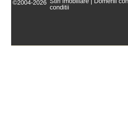
Stiri imobiliare
|
Domenii co
©2004-2026
conditii