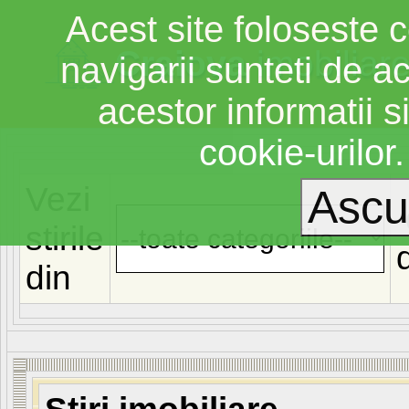
Acest site foloseste c
Craiova
imobiliar
navigarii sunteti de a
acestor informatii si
cookie-urilor
Vezi
stirile
din