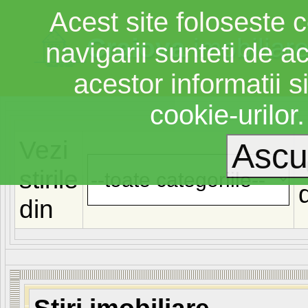
Acest site foloseste c
Craiova
imobiliar
navigarii sunteti de a
acestor informatii si
cookie-urilor
Vezi
stirile
din