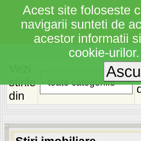
Acest site foloseste c
Craiova
imobiliar
navigarii sunteti de a
acestor informatii si
cookie-urilor
Vezi
stirile
din