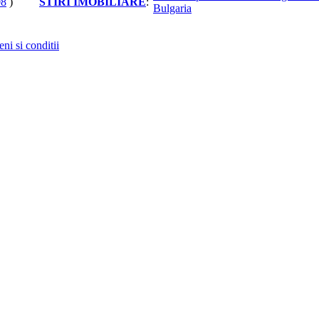
08
)
STIRI IMOBILIARE
:
Bulgaria
ni si conditii