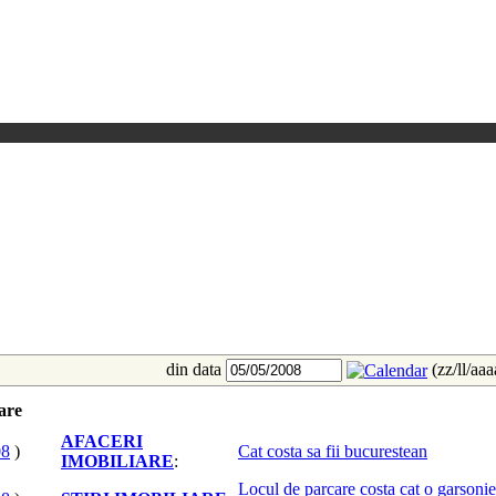
din data
(zz/ll/aa
iare
AFACERI
08
)
Cat costa sa fii bucurestean
IMOBILIARE
:
Locul de parcare costa cat o garsonie