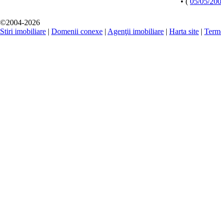
• (
05/05/20
©2004-2026
Stiri imobiliare
|
Domenii conexe
|
Agenţii imobiliare
|
Harta site
|
Terme