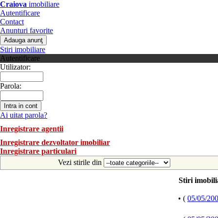
Craiova
imobiliare
Autentificare
Contact
Anunturi favorite
Stiri imobiliare
Autentificare
Utilizator:
Parola:
Ai uitat parola?
Inregistrare agentii
Inregistrare dezvoltator imobiliar
Inregistrare particulari
Vezi stirile din
Stiri imobil
• (
05/05/20