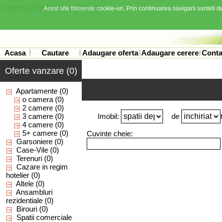
Agentia imobiliara
Liliana
Acest site foloseste cookie-uri. Prin continuarea navigarii sunteti de
Acasa
Cautare
Adaugare oferta
Adaugare cerere
Conta
Oferte vanzare (0)
Apartamente
(0)
o camera
(0)
2 camere
(0)
3 camere
(0)
Imobil:
de
4 camere
(0)
5+ camere
(0)
Cuvinte cheie:
Garsoniere
(0)
Case-Vile
(0)
Terenuri
(0)
Cazare in regim
hotelier
(0)
Altele
(0)
Ansambluri
rezidentiale
(0)
Birouri
(0)
Spatii comerciale