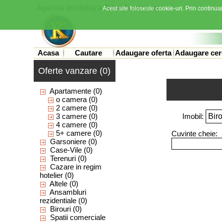
Agentia imobiliara
Kronbusiness
Acest site foloseste cookie-uri. Prin continuar
Acasa
Cautare
Adaugare oferta
Adaugare cer
Oferte vanzare (0)
Apartamente
(0)
o camera
(0)
2 camere
(0)
3 camere
(0)
Imobil:
4 camere
(0)
5+ camere
(0)
Cuvinte cheie:
Garsoniere
(0)
Case-Vile
(0)
Terenuri
(0)
Cazare in regim
hotelier
(0)
Altele
(0)
Ansambluri
rezidentiale
(0)
Birouri
(0)
Spatii comerciale