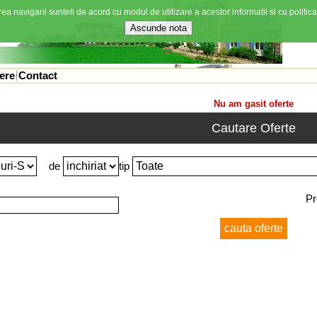
ea navigarii sunteti de acord cu modul de utilizare a acestor informatii si cu politica
ere
Contact
Nu am gasit oferte
Cautare Oferte
de
tip
Pr