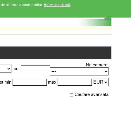
 de utilizare a cookie-urilor.
Mai multe detalii
Nr. camere:
Loc:
et min
max
Cautare avansata