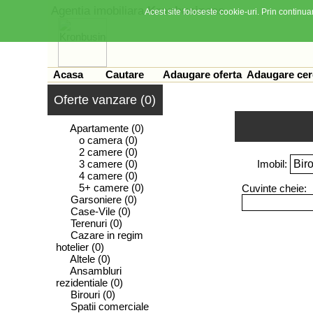
Agentia imobiliara
Kronbusiness
Acest site foloseste cookie-uri. Prin continuar
Acasa
Cautare
Adaugare oferta
Adaugare cer
Oferte vanzare (0)
Apartamente
(0)
o camera
(0)
2 camere
(0)
3 camere
(0)
Imobil:
4 camere
(0)
5+ camere
(0)
Cuvinte cheie:
Garsoniere
(0)
Case-Vile
(0)
Terenuri
(0)
Cazare in regim
hotelier
(0)
Altele
(0)
Ansambluri
rezidentiale
(0)
Birouri
(0)
Spatii comerciale