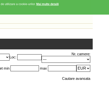
 de utilizare a cookie-urilor.
Mai multe detalii
Nr. camere:
Loc:
et min
max
Cautare avansata