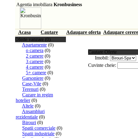
Agentia imobiliara
Kronbusiness
Acasa
Cautare
Adaugare oferta
Adaugare cerer
Oferte vanzare (0)
Apartamente
(0)
o camera
(0)
Cautare Oferte
2 camere
(0)
Imobil:
3 camere
(0)
Cuvinte cheie:
4 camere
(0)
5+ camere
(0)
Garsoniere
(0)
Case-Vile
(0)
Terenuri
(0)
Cazare in regim
hotelier
(0)
Altele
(0)
Ansambluri
rezidentiale
(0)
Birouri
(0)
Spatii comerciale
(0)
Spatii industriale
(0)