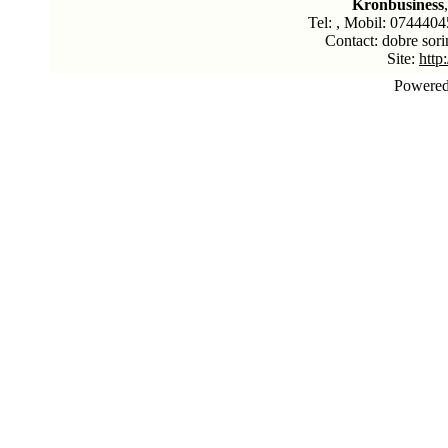
Kronbusiness
Tel: , Mobil: 0744404
Contact: dobre sori
Site:
http
Powere