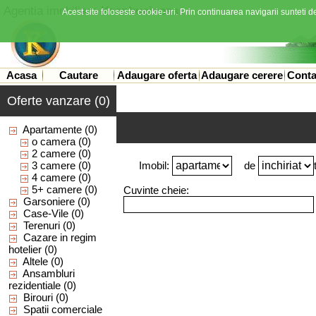
Agentia imobiliara
Kronbusiness
Acest site foloseste cookie-uri. Prin continuarea navigarii sunteti de
Acasa
Cautare
Adaugare oferta
Adaugare cerere
Conta
Oferte vanzare (0)
Apartamente
(0)
o camera
(0)
2 camere
(0)
3 camere
(0)
Imobil:
de
4 camere
(0)
5+ camere
(0)
Cuvinte cheie:
Garsoniere
(0)
Case-Vile
(0)
Terenuri
(0)
Cazare in regim
hotelier
(0)
Altele
(0)
Ansambluri
rezidentiale
(0)
Birouri
(0)
Spatii comerciale