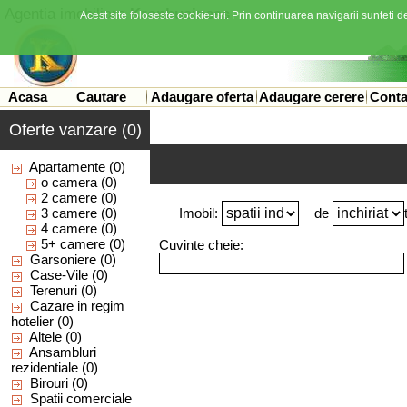
Agentia imobiliara
Kronbusiness
Acest site foloseste cookie-uri. Prin continuarea navigarii sunteti de
Acasa
Cautare
Adaugare oferta
Adaugare cerere
Conta
Oferte vanzare (0)
Apartamente
(0)
o camera
(0)
2 camere
(0)
3 camere
(0)
Imobil:
de
4 camere
(0)
5+ camere
(0)
Cuvinte cheie:
Garsoniere
(0)
Case-Vile
(0)
Terenuri
(0)
Cazare in regim
hotelier
(0)
Altele
(0)
Ansambluri
rezidentiale
(0)
Birouri
(0)
Spatii comerciale