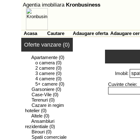
Agentia imobiliara
Kronbusiness
Acasa
Cautare
Adaugare oferta
Adaugare cer
Oferte vanzare (0)
Apartamente
(0)
o camera
(0)
2 camere
(0)
3 camere
(0)
Imobil:
4 camere
(0)
5+ camere
(0)
Cuvinte cheie:
Garsoniere
(0)
Case-Vile
(0)
Terenuri
(0)
Cazare in regim
hotelier
(0)
Altele
(0)
Ansambluri
rezidentiale
(0)
Birouri
(0)
Spatii comerciale