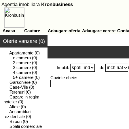
Agentia imobiliara
Kronbusiness
Acasa
Cautare
Adaugare oferta
Adaugare cerere
Conta
Oferte vanzare (0)
Apartamente
(0)
o camera
(0)
2 camere
(0)
3 camere
(0)
Imobil:
de
4 camere
(0)
5+ camere
(0)
Cuvinte cheie:
Garsoniere
(0)
Case-Vile
(0)
Terenuri
(0)
Cazare in regim
hotelier
(0)
Altele
(0)
Ansambluri
rezidentiale
(0)
Birouri
(0)
Spatii comerciale