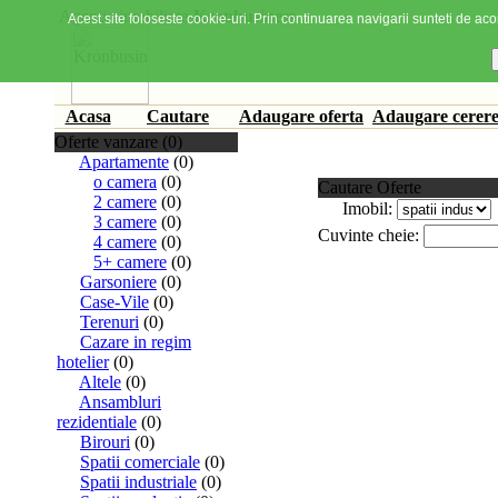
Agentia imobiliara
Kronbusiness
Acest site foloseste cookie-uri. Prin continuarea navigarii sunteti de acor
Acasa
Cautare
Adaugare oferta
Adaugare cerer
Oferte vanzare (0)
Apartamente
(0)
o camera
(0)
Cautare Oferte
2 camere
(0)
Imobil:
3 camere
(0)
Cuvinte cheie:
4 camere
(0)
5+ camere
(0)
Garsoniere
(0)
Case-Vile
(0)
Terenuri
(0)
Cazare in regim
hotelier
(0)
Altele
(0)
Ansambluri
rezidentiale
(0)
Birouri
(0)
Spatii comerciale
(0)
Spatii industriale
(0)