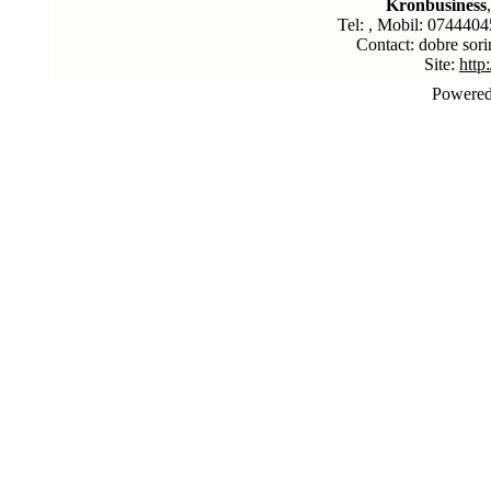
Kronbusiness
Tel: , Mobil: 0744404
Contact: dobre sori
Site:
http
Powere