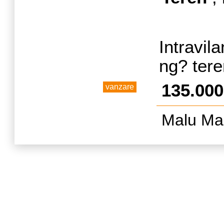
Intravi
ng? ter
135.00
vanzare
Malu Mar