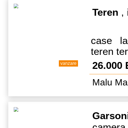
Teren
, 
case la
teren te
26.000
vanzare
Malu Mar
Garson
camera,