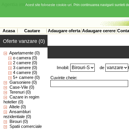
Agentia imobiliara
Agentia House
Acest site foloseste cookie-uri. Prin continuarea navigarii sunteti de
Acasa
Cautare
Adaugare oferta
Adaugare cerere
Conta
Oferte vanzare (0)
Apartamente
(0)
o camera
(0)
2 camere
(0)
3 camere
(0)
Imobil:
de
4 camere
(0)
5+ camere
(0)
Cuvinte cheie:
Garsoniere
(0)
Case-Vile
(0)
Terenuri
(0)
Cazare in regim
hotelier
(0)
Altele
(0)
Ansambluri
rezidentiale
(0)
Birouri
(0)
Spatii comerciale