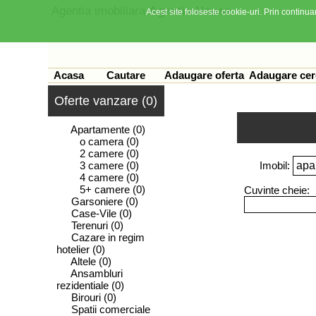
Agentia imobiliara
Agentia House
Acest site foloseste cookie-uri. Prin continuar
Acasa
Cautare
Adaugare oferta
Adaugare cer
Oferte vanzare (0)
Apartamente
(0)
o camera
(0)
2 camere
(0)
3 camere
(0)
Imobil:
4 camere
(0)
5+ camere
(0)
Cuvinte cheie:
Garsoniere
(0)
Case-Vile
(0)
Terenuri
(0)
Cazare in regim
hotelier
(0)
Altele
(0)
Ansambluri
rezidentiale
(0)
Birouri
(0)
Spatii comerciale