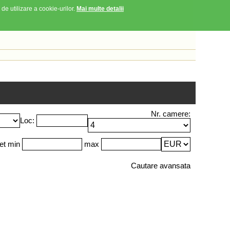
 de utilizare a cookie-urilor.
Mai multe detalii
Nr. camere:
Loc:
et min
max
Cautare avansata