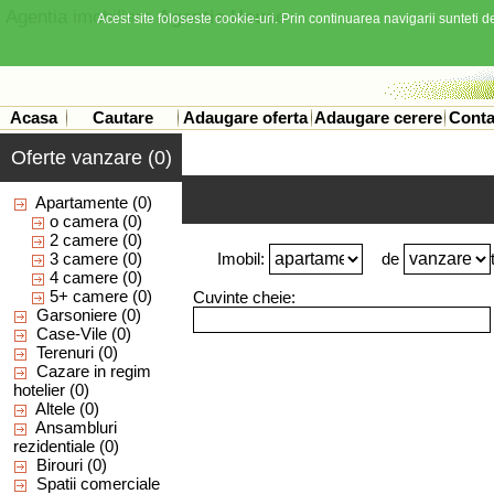
Agentia imobiliara
Agentia House
Acest site foloseste cookie-uri. Prin continuarea navigarii sunteti de
Acasa
Cautare
Adaugare oferta
Adaugare cerere
Conta
Oferte vanzare (0)
Apartamente
(0)
o camera
(0)
2 camere
(0)
3 camere
(0)
Imobil:
de
4 camere
(0)
5+ camere
(0)
Cuvinte cheie:
Garsoniere
(0)
Case-Vile
(0)
Terenuri
(0)
Cazare in regim
hotelier
(0)
Altele
(0)
Ansambluri
rezidentiale
(0)
Birouri
(0)
Spatii comerciale