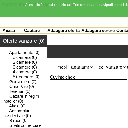
Agentia imobiliara
Agentia House
Acest site foloseste cookie-uri. Prin continuarea navigarii sunteti de
Acasa
Cautare
Adaugare oferta
Adaugare cerere
Conta
Oferte vanzare (0)
Apartamente
(0)
o camera
(0)
2 camere
(0)
3 camere
(0)
Imobil:
de
4 camere
(0)
5+ camere
(0)
Cuvinte cheie:
Garsoniere
(0)
Case-Vile
(0)
Terenuri
(0)
Cazare in regim
hotelier
(0)
Altele
(0)
Ansambluri
rezidentiale
(0)
Birouri
(0)
Spatii comerciale